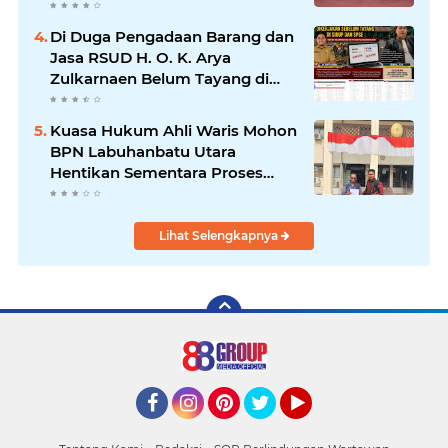
Puskesmas Pemko
Tanjungbalai
Di Duga Pengadaan Barang dan
Jasa RSUD H. O. K. Arya
Zulkarnaen Belum Tayang di
SiRUP dan SPSE, Tapi Sudah
Dikerjakan: Indikasi
Kuasa Hukum Ahli Waris Mohon
Maladministrasi dan Potensi
BPN Labuhanbatu Utara
Pelanggaran Hukum
Hentikan Sementara Proses
Sertifikat Tanah Objek Sengketa
di Aek Kanopan
Lihat Selengkapnya
Facebook
Instagram
Pinterest
Twitter
YouTube