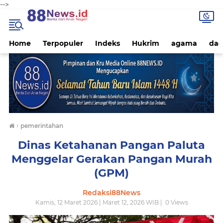
-->
Home
Terpopuler
Indeks
Hukrim
agama
dae
›
pemerintahan
Dinas Ketahanan Pangan Paluta
Menggelar Gerakan Pangan Murah
(GPM)
Redaksi88News
Kamis, 12 Maret 2026 | Maret 12, 2026 WIB |
0
Views