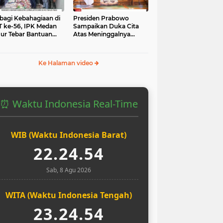
bagi Kebahagiaan di
Presiden Prabowo
 ke-56, IPK Medan
Sampaikan Duka Cita
ur Tebar Bantuan
Atas Meninggalnya
uk Yatim dan Masjid
Pengemudi Ojol Affan
Kurniawan yang Tewas
Ke Halaman video
⏰ Waktu Indonesia Real-Time
WIB (Waktu Indonesia Barat)
22.24.55
Sab, 8 Agu 2026
WITA (Waktu Indonesia Tengah)
23.24.55