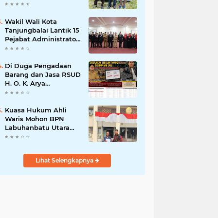
Program Nasional
Ketahanan Pangan Di
Kota Kerang
Wakil Wali Kota
Tanjungbalai
Tanjungbalai Lantik 15
Pejabat Administrator
dan Pengawas Serta 2
Kepala Puskesmas
Pemko Tanjungbalai
Di Duga Pengadaan
Barang dan Jasa RSUD
H. O. K. Arya
Zulkarnaen Belum
Tayang di SiRUP dan
SPSE, Tapi Sudah
Kuasa Hukum Ahli
Dikerjakan: Indikasi
Waris Mohon BPN
Maladministrasi dan
Labuhanbatu Utara
Potensi Pelanggaran
Hentikan Sementara
Hukum
Proses Sertifikat
Tanah Objek Sengketa
Lihat Selengkapnya
di Aek Kanopan