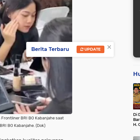
×
Berita Terbaru
UPDATE
H
Di 
ra Frontliner BRI BO Kabanjahe saat
Bar
H. 
BRI BO Kabanjahe. (Dok)
Bel
dan
Dik