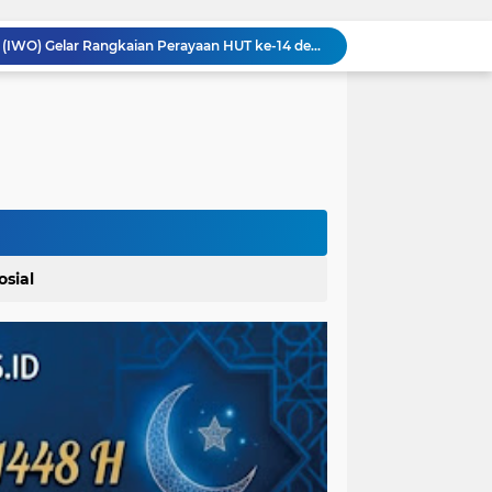
Ikatan Wartawan Online (IWO) Gelar Rangkaian Perayaan HUT ke-14 dengan Komitmen Profesionalisme Wartawan IWO Berdampak Bagi Kebaikan Bangsa
Material Proyek Jalan Rp 94 Miliar Jadi Sorotan, UPTD Bina Marga dan Kontraktor Beri Keterangan Berbeda
Bupati Baharuddin Dukung Pelestarian Budaya Melayu Melalui Gebyar Bertanjak Jilid 7 Tahun 2026
Pemkab Karo Gelar Gerak Jalan Tingkat SD dan SMP, Meriahkan HUT RI Ke-81
Dalam Rangka Menyemarakkan HUT Ke-81 RI Pemkab Karo Siapkan Rangkaian Kegiatan
Bupati Karo Serahkan Surat Pernyataan Resmi Penyerahan Aset RSUD Kabanjahe
 Polres Paluta
Pemerintah Kecamatan Langowan Barat Gandeng Instansi Terkait Sosialisasi Penggunaan Dana Desa 2026
Lahirkan Generasi Bebas Stunting, Walikota Tebingtinggi H. Iman Irdian Saragih, SE Dorong Optimalisasi SP3 Catin
Penanganan Long Segment Jalan Berastagi - Gongsol, Pemerintah Kabupaten Karo Tingkatkan Kenyamanan Akses Wisata, Pertanian dan Perekonomian
osial