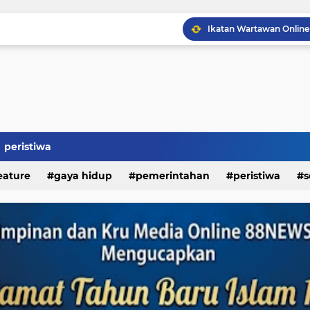
Kapolda Sumut Resmikan
peristiwa
eature
gaya hidup
pemerintahan
peristiwa
s