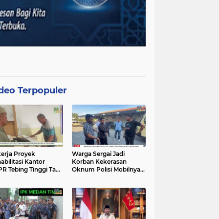
deo Terpopuler
erja Proyek
Warga Sergai Jadi
abilitasi Kantor
Korban Kekerasan
R Tebing Tinggi Tak
Oknum Polisi Mobilnya
akan APD, Alat
Hancur Dibacok
at