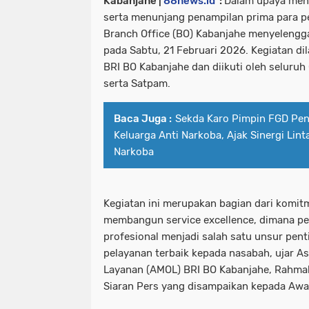
Kabanjahe |
88news.id
:
Dalam upaya meni
serta menunjang penampilan prima para pek
Branch Office (BO) Kabanjahe menyelengg
pada Sabtu, 21 Februari 2026. Kegiatan di
BRI BO Kabanjahe dan diikuti oleh seluruh 
serta Satpam.
Baca Juga :
Sekda Karo Pimpin FGD Pe
Keluarga Anti Narkoba, Ajak Sinergi Lin
Narkoba
Kegiatan ini merupakan bagian dari komi
membangun service excellence, dimana pen
profesional menjadi salah satu unsur pen
pelayanan terbaik kepada nasabah, ujar A
Layanan (AMOL) BRI BO Kabanjahe, Rahma
Siaran Pers yang disampaikan kepada Awak