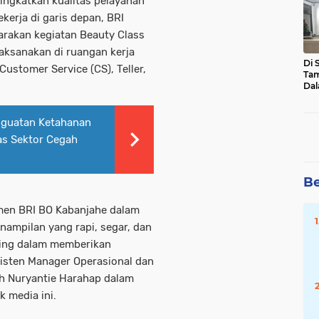
ngkatkan kualitas pelayanan
Mal
erja di garis depan, BRI
Pot
Hu
arakan kegiatan Beauty Class
laksanakan di ruangan kerja
Di 
Customer Service (CS), Teller,
Tam
Dal
Sen
Asa
nguatan Ketahanan
tas Sektor Cegah
Be
tmen BRI BO Kabanjahe dalam
ampilan yang rapi, segar, dan
ting dalam memberikan
sisten Manager Operasional dan
h Nuryantie Harahap dalam
 media ini.