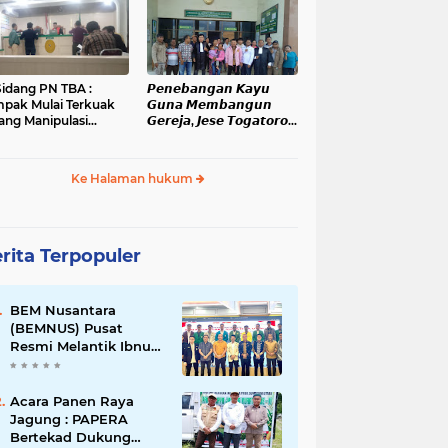
administrasi dan
Kanopan
ensi Pelanggaran
kum
Sidang PN TBA :
𝙋𝙚𝙣𝙚𝙗𝙖𝙣𝙜𝙖𝙣 𝙆𝙖𝙮𝙪
pak Mulai Terkuak
𝙂𝙪𝙣𝙖 𝙈𝙚𝙢𝙗𝙖𝙣𝙜𝙪𝙣
ang Manipulasi
𝙂𝙚𝙧𝙚𝙟𝙖, 𝙅𝙚𝙨𝙚 𝙏𝙤𝙜𝙖𝙩𝙤𝙧𝙤𝙥
gketa Lahan Di
𝙅𝙖𝙡𝙖𝙣𝙞 𝙎𝙞𝙙𝙖𝙣𝙜 𝙙𝙞 𝙋𝙉
han Mati
𝙆𝙖𝙗𝙖𝙣𝙟𝙖𝙝𝙚
Ke Halaman hukum
rita Terpopuler
BEM Nusantara
(BEMNUS) Pusat
Resmi Melantik Ibnu
Al Kautsar Harahap
Koordinator Bidang
(Korbid) BEMNUS
Acara Panen Raya
Periode 2024/2025
Jagung : PAPERA
Bertekad Dukung