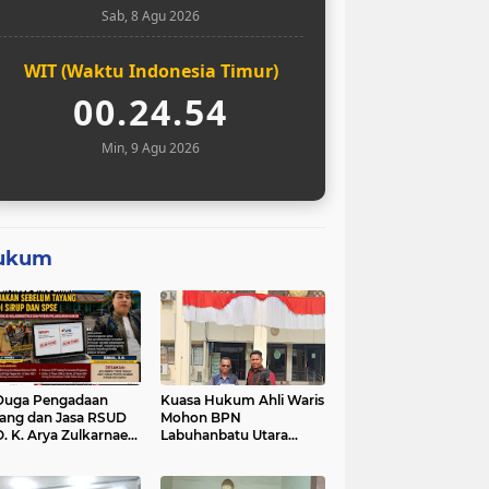
Sab, 8 Agu 2026
WIT (Waktu Indonesia Timur)
00.24.55
Min, 9 Agu 2026
ukum
Duga Pengadaan
Kuasa Hukum Ahli Waris
ang dan Jasa RSUD
Mohon BPN
O. K. Arya Zulkarnaen
Labuhanbatu Utara
um Tayang di SiRUP
Hentikan Sementara
 SPSE, Tapi Sudah
Proses Sertifikat Tanah
erjakan: Indikasi
Objek Sengketa di Aek