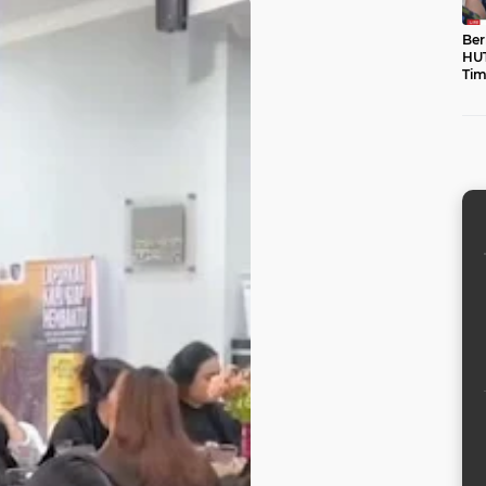
Ber
HUT
Tim
unt