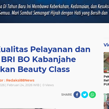
Vi
ualitas Pelayanan dan
 BRI BO Kabanjahe
kan Beauty Class
Pek
or : Redaksi88News
Reh
PUP
026 | Februari 24, 2026 WIB |
0
Views
Gun
Ber
SHARE