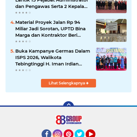
Pelanggaran Hukum
dan Pengawas Serta 2 Kepala
Puskesmas Pemko
Tanjungbalai
Material Proyek Jalan Rp 94
Miliar Jadi Sorotan, UPTD Bina
Marga dan Kontraktor Beri
Keterangan Berbeda
Buka Kampanye Germas Dalam
ISPS 2026, Walikota
Tebingtinggi H. Iman Irdian
Saragih, SE Apresiasi Penurunan
Stunting
Lihat Selengkapnya