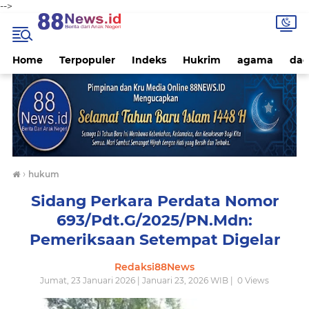
-->
Home
Terpopuler
Indeks
Hukrim
agama
dae
›
hukum
Sidang Perkara Perdata Nomor
693/Pdt.G/2025/PN.Mdn:
Pemeriksaan Setempat Digelar
Redaksi88News
Jumat, 23 Januari 2026 | Januari 23, 2026 WIB |
0
Views