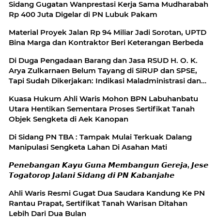
Sidang Gugatan Wanprestasi Kerja Sama Mudharabah
Rp 400 Juta Digelar di PN Lubuk Pakam
Material Proyek Jalan Rp 94 Miliar Jadi Sorotan, UPTD
Bina Marga dan Kontraktor Beri Keterangan Berbeda
Di Duga Pengadaan Barang dan Jasa RSUD H. O. K.
Arya Zulkarnaen Belum Tayang di SiRUP dan SPSE,
Tapi Sudah Dikerjakan: Indikasi Maladministrasi dan
Potensi Pelanggaran Hukum
Kuasa Hukum Ahli Waris Mohon BPN Labuhanbatu
Utara Hentikan Sementara Proses Sertifikat Tanah
Objek Sengketa di Aek Kanopan
Di Sidang PN TBA : Tampak Mulai Terkuak Dalang
Manipulasi Sengketa Lahan Di Asahan Mati
𝙋𝙚𝙣𝙚𝙗𝙖𝙣𝙜𝙖𝙣 𝙆𝙖𝙮𝙪 𝙂𝙪𝙣𝙖 𝙈𝙚𝙢𝙗𝙖𝙣𝙜𝙪𝙣 𝙂𝙚𝙧𝙚𝙟𝙖, 𝙅𝙚𝙨𝙚
𝙏𝙤𝙜𝙖𝙩𝙤𝙧𝙤𝙥 𝙅𝙖𝙡𝙖𝙣𝙞 𝙎𝙞𝙙𝙖𝙣𝙜 𝙙𝙞 𝙋𝙉 𝙆𝙖𝙗𝙖𝙣𝙟𝙖𝙝𝙚
Ahli Waris Resmi Gugat Dua Saudara Kandung Ke PN
Rantau Prapat, Sertifikat Tanah Warisan Ditahan
Lebih Dari Dua Bulan