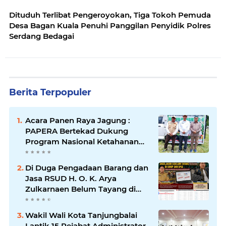
Dituduh Terlibat Pengeroyokan, Tiga Tokoh Pemuda
Desa Bagan Kuala Penuhi Panggilan Penyidik Polres
Serdang Bedagai
Berita Terpopuler
Acara Panen Raya Jagung :
PAPERA Bertekad Dukung
Program Nasional Ketahanan
Pangan Di Kota Kerang
Tanjungbalai
Di Duga Pengadaan Barang dan
Jasa RSUD H. O. K. Arya
Zulkarnaen Belum Tayang di
SiRUP dan SPSE, Tapi Sudah
Dikerjakan: Indikasi
Wakil Wali Kota Tanjungbalai
Maladministrasi dan Potensi
Lantik 15 Pejabat Administrator