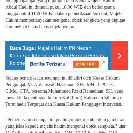
Sidang lapangan yang dipimpin oleh Ketua Majelis Hakim
Abdul Hadi ini dimulai pukul 10.00 WIB dan berlangsung
hingga pukul 11.00 WIB. Dalam pemeriksaan tersebut, Majelis
Hakim mempertanyakan mengenai objek sengketa yang digugat
dan melihat batas-batas objek perkara.
Baca Juga :
Majelis Hakim PN Medan
Kabulkan Intervensi dalam Perkara Perdata
×
Kolonel (Purn) Halomoan Silitonga
Berita Terbaru
UPDATE
Sidang pemeriksaan setempat ini dihadiri oleh Kuasa Hukum
Penggugat, M. Ardiansyah Hasibuan, SH., MH., CPCLE.,
C.Me., CTA, bersama Muhammad Rizki Ramadhan, SH, yang
mewakili kepentingan hukum Kol (Purn) Halomoan Silitonga.
Turut hadir Tergugat dan Kuasa Hukum Penggugat Intervensi.
"Pemeriksaan setempat ini penting untuk memberikan gambaran
yang jelas kepada majelis hakim mengenai objek sengketa," ujar
M. Ardiansyah Hasibuan, SH., MH., CPCLE., C.Me., CTA,