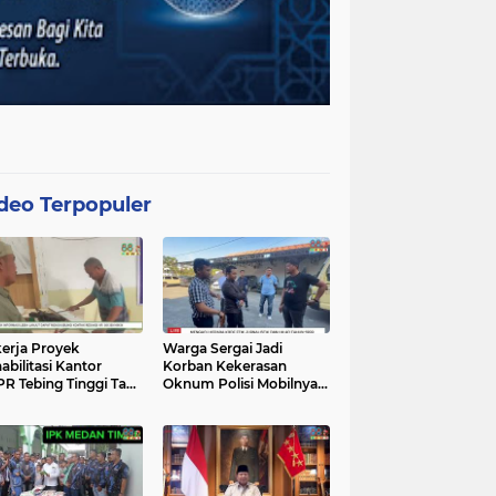
deo Terpopuler
erja Proyek
Warga Sergai Jadi
abilitasi Kantor
Korban Kekerasan
R Tebing Tinggi Tak
Oknum Polisi Mobilnya
akan APD, Alat
Hancur Dibacok
at