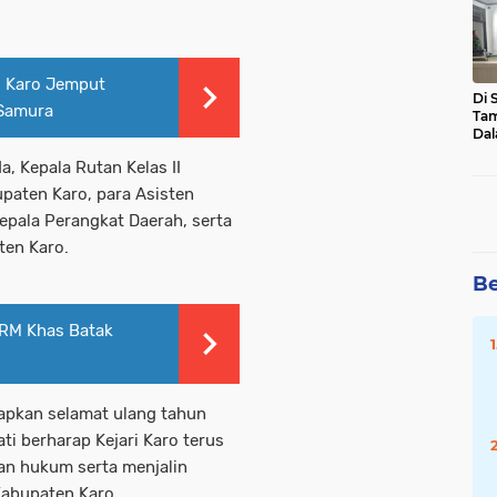
Mal
Pot
Hu
i Karo Jemput
Di 
 Samura
Tam
Dal
Sen
a, Kepala Rutan Kelas II
Asa
paten Karo, para Asisten
epala Perangkat Daerah, serta
en Karo.
Be
 RM Khas Batak
apkan selamat ulang tahun
ti berharap Kejari Karo terus
an hukum serta menjalin
Kabupaten Karo.