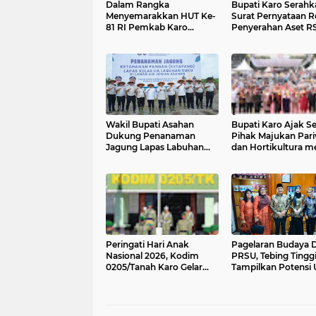
Dalam Rangka
Bupati Karo Serahk
Menyemarakkan HUT Ke-
Surat Pernyataan R
81 RI Pemkab Karo
Penyerahan Aset 
Siapkan Rangkaian
Kabanjahe
Kegiatan
Wakil Bupati Asahan
Bupati Karo Ajak 
Dukung Penanaman
Pihak Majukan Pari
Jagung Lapas Labuhan
dan Hortikultura me
Ruku Asahan Di Asahan
Festival Bunga dan
Tahun 2026
Peringati Hari Anak
Pagelaran Budaya D
Nasional 2026, Kodim
PRSU, Tebing Tingg
0205/Tanah Karo Gelar
Tampilkan Potens
Upacara dan Aksi Sosial
dan Keragaman Sen