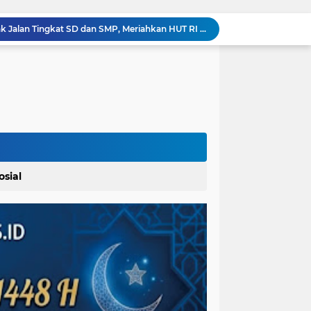
Pemkab Karo Gelar Gerak Jalan Tingkat SD dan SMP, Meriahkan HUT RI Ke-81
Dalam Rangka Menyemarakkan HUT Ke-81 RI Pemkab Karo Siapkan Rangkaian Kegiatan
Bupati Karo Serahkan Surat Pernyataan Resmi Penyerahan Aset RSUD Kabanjahe
 Polres Paluta
Pemerintah Kecamatan Langowan Barat Gandeng Instansi Terkait Sosialisasi Penggunaan Dana Desa 2026
Lahirkan Generasi Bebas Stunting, Walikota Tebingtinggi H. Iman Irdian Saragih, SE Dorong Optimalisasi SP3 Catin
Penanganan Long Segment Jalan Berastagi - Gongsol, Pemerintah Kabupaten Karo Tingkatkan Kenyamanan Akses Wisata, Pertanian dan Perekonomian
Ikatan Wartawan Online (IWO) Gelar Rangkaian Perayaan HUT ke-14 dengan Komitmen Profesionalisme Wartawan IWO Berdampak Bagi Kebaikan Bangsa
Material Proyek Jalan Rp 94 Miliar Jadi Sorotan, UPTD Bina Marga dan Kontraktor Beri Keterangan Berbeda
osial
Bupati Baharuddin Dukung Pelestarian Budaya Melayu Melalui Gebyar Bertanjak Jilid 7 Tahun 2026