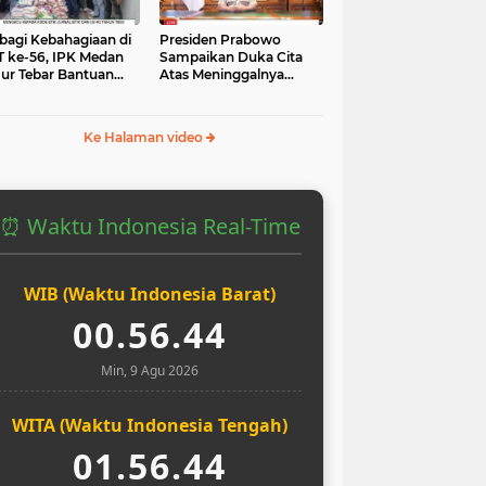
bagi Kebahagiaan di
Presiden Prabowo
 ke-56, IPK Medan
Sampaikan Duka Cita
ur Tebar Bantuan
Atas Meninggalnya
uk Yatim dan Masjid
Pengemudi Ojol Affan
Kurniawan yang Tewas
Ke Halaman video
⏰ Waktu Indonesia Real-Time
WIB (Waktu Indonesia Barat)
00.56.45
Min, 9 Agu 2026
WITA (Waktu Indonesia Tengah)
01.56.45