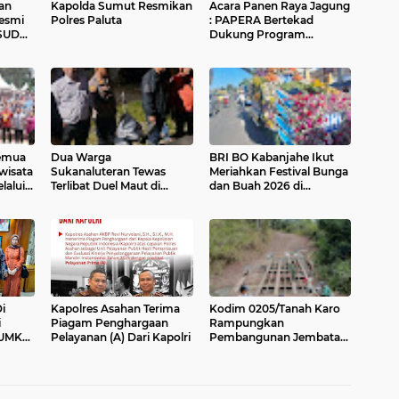
an
Kapolda Sumut Resmikan
Acara Panen Raya Jagung
esmi
Polres Paluta
: PAPERA Bertekad
RSUD
Dukung Program
Nasional Ketahanan
Pangan Di Kota Kerang
Tanjungbalai
Semua
Dua Warga
BRI BO Kabanjahe Ikut
wisata
Sukanaluteran Tewas
Meriahkan Festival Bunga
lalui
Terlibat Duel Maut di
dan Buah 2026 di
 Buah
Lahan Garapan
Berastagi
i
Kapolres Asahan Terima
Kodim 0205/Tanah Karo
i
Piagam Penghargaan
Rampungkan
i UMKM
Pelayanan (A) Dari Kapolri
Pembangunan Jembatan
i
Beton di Desa Pernantin