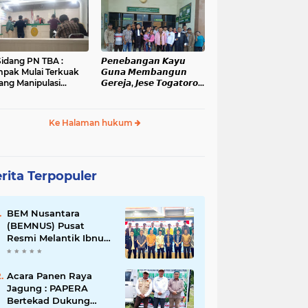
administrasi dan
Kanopan
ensi Pelanggaran
kum
Sidang PN TBA :
𝙋𝙚𝙣𝙚𝙗𝙖𝙣𝙜𝙖𝙣 𝙆𝙖𝙮𝙪
pak Mulai Terkuak
𝙂𝙪𝙣𝙖 𝙈𝙚𝙢𝙗𝙖𝙣𝙜𝙪𝙣
ang Manipulasi
𝙂𝙚𝙧𝙚𝙟𝙖, 𝙅𝙚𝙨𝙚 𝙏𝙤𝙜𝙖𝙩𝙤𝙧𝙤𝙥
gketa Lahan Di
𝙅𝙖𝙡𝙖𝙣𝙞 𝙎𝙞𝙙𝙖𝙣𝙜 𝙙𝙞 𝙋𝙉
han Mati
𝙆𝙖𝙗𝙖𝙣𝙟𝙖𝙝𝙚
Ke Halaman hukum
rita Terpopuler
BEM Nusantara
(BEMNUS) Pusat
Resmi Melantik Ibnu
Al Kautsar Harahap
Koordinator Bidang
(Korbid) BEMNUS
Acara Panen Raya
Periode 2024/2025
Jagung : PAPERA
Bertekad Dukung