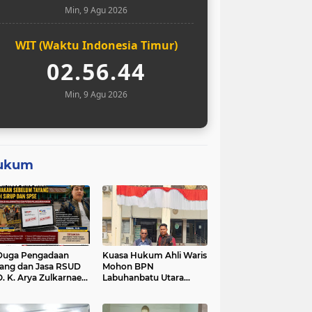
Min, 9 Agu 2026
WIT (Waktu Indonesia Timur)
02.56.45
Min, 9 Agu 2026
ukum
Duga Pengadaan
Kuasa Hukum Ahli Waris
ang dan Jasa RSUD
Mohon BPN
O. K. Arya Zulkarnaen
Labuhanbatu Utara
um Tayang di SiRUP
Hentikan Sementara
 SPSE, Tapi Sudah
Proses Sertifikat Tanah
erjakan: Indikasi
Objek Sengketa di Aek