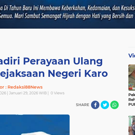
Vi
adiri Perayaan Ulang
ejaksaan Negeri Karo
or : Redaksi88News
026 | Januari 29, 2026 WIB |
0
Views
Pek
Reh
PUP
SHARE
Gun
Ber