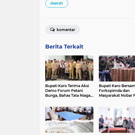
daerah
komentar
Berita Terkait
Bupati Karo Terima Aksi
Bupati Karo Bersa
Demo Forum Petani
Forkopimda dan
Bunga, Bahas Tata Niaga
Masyarakat Nobar F
dan Perlindungan Petani
Piala Dunia 2026 di
Lokal
Makodim