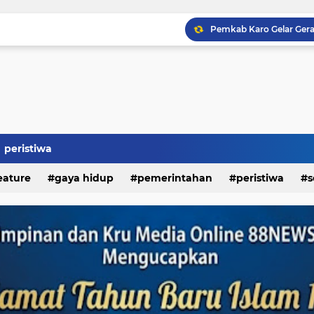
Kapolda Sumut Resmikan
peristiwa
eature
gaya hidup
pemerintahan
peristiwa
s