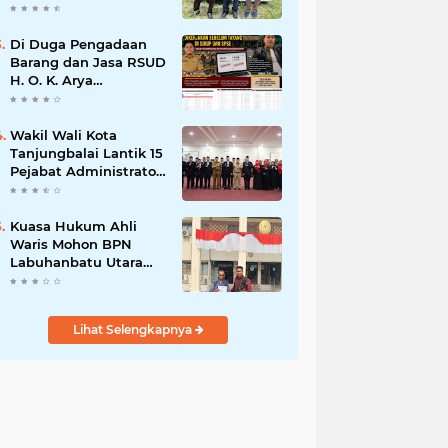
Program Nasional
Ketahanan Pangan Di
Kota Kerang
Di Duga Pengadaan
Tanjungbalai
Barang dan Jasa RSUD
H. O. K. Arya
Zulkarnaen Belum
Tayang di SiRUP dan
SPSE, Tapi Sudah
Wakil Wali Kota
Dikerjakan: Indikasi
Tanjungbalai Lantik 15
Maladministrasi dan
Pejabat Administrator
Potensi Pelanggaran
dan Pengawas Serta 2
Hukum
Kepala Puskesmas
Pemko Tanjungbalai
Kuasa Hukum Ahli
Waris Mohon BPN
Labuhanbatu Utara
Hentikan Sementara
Proses Sertifikat
Tanah Objek Sengketa
Lihat Selengkapnya
di Aek Kanopan