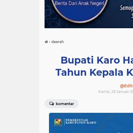
›
daerah
Bupati Karo H
Tahun Kepala K
@Edit
Kamis, 29 Januari 2
komentar