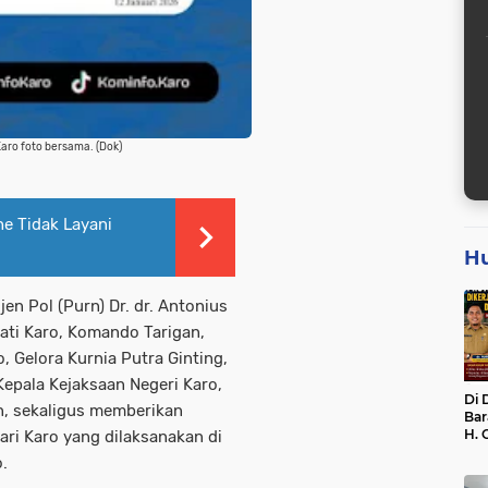
aro foto bersama. (Dok)
e Tidak Layani
H
jen Pol (Purn) Dr. dr. Antonius
pati Karo, Komando Tarigan,
, Gelora Kurnia Putra Ginting,
Kepala Kejaksaan Negeri Karo,
Di 
un, sekaligus memberikan
Bar
H. 
ari Karo yang dilaksanakan di
Bel
.
dan
Dik