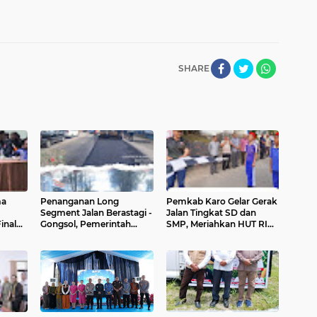
SHARE
ma
Penanganan Long
Pemkab Karo Gelar Gerak
Segment Jalan Berastagi -
Jalan Tingkat SD dan
inal
Gongsol, Pemerintah
SMP, Meriahkan HUT RI
Kabupaten Karo
Ke-81
Tingkatkan Kenyamanan
Akses Wisata, Pertanian
dan Perekonomian