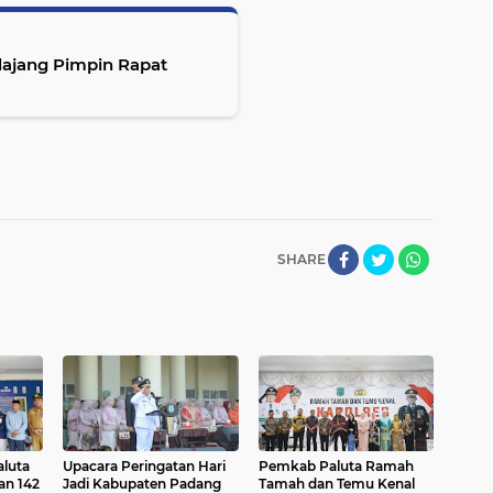
dajang Pimpin Rapat
SHARE
aluta
Upacara Peringatan Hari
Pemkab Paluta Ramah
an 142
Jadi Kabupaten Padang
Tamah dan Temu Kenal