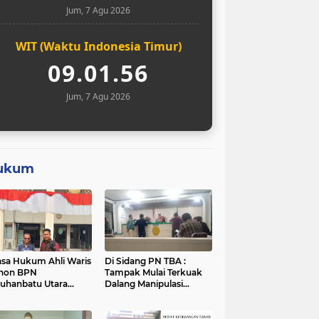
Jum, 7 Agu 2026
WIT (Waktu Indonesia Timur)
09.01.58
Jum, 7 Agu 2026
ukum
sa Hukum Ahli Waris
Di Sidang PN TBA :
hon BPN
Tampak Mulai Terkuak
uhanbatu Utara
Dalang Manipulasi
tikan Sementara
Sengketa Lahan Di
ses Sertifikat Tanah
Asahan Mati
ek Sengketa di Aek