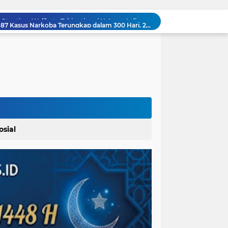
Kapolrestabes Medan: 1.187 Kasus Narkoba Terungkap dalam 300 Hari, 29 Kg Sabu dan 9 Kg Ganja Dimusnahkan
Ditsiber Polda Sumut Ungkap Jaringan Online Scam Internasional, WN Pakistan dan India Ikut Diamankan
Buka Kampanye Germas Dalam ISPS 2026, Walikota Tebingtinggi H. Iman Irdian Saragih, SE Apresiasi Penurunan Stunting
Di Duga Pengadaan Barang dan Jasa RSUD H. O. K. Arya Zulkarnaen Belum Tayang di SiRUP dan SPSE, Tapi Sudah Dikerjakan: Indikasi Maladministrasi dan Potensi Pelanggaran Hukum
Acara Panen Raya Jagung : PAPERA Bertekad Dukung Program Nasional Ketahanan Pangan Di Kota Kerang Tanjungbalai
Wakil Bupati Asahan Dukung Penanaman Jagung Lapas Labuhan Ruku Asahan Di Asahan
Dosen Universitas Darma Agung Medan Dr. Gema Rahmadani, ST.,SH.,MH. Raih Gelar Doktor Hukum Islam dengan Predikat Pujian
KUA Padangsidimpuan Utara Gelar Rakor: Siapkan Pembinaan BKM, Pelatihan Imam, dan Percepatan Sertifikasi Wakaf
Pemerintah Kecamatan Langowan Barat Gandeng Instansi Terkait Sosialisasi Penggunaan Dana Desa 2026
osial
Lahirkan Generasi Bebas Stunting, Walikota Tebingtinggi H. Iman Irdian Saragih, SE Dorong Optimalisasi SP3 Catin