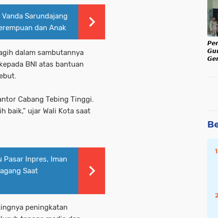
Ka
 Vanda Sarundajang
rempuan dan Anak ​
𝙋𝙚
𝙂𝙪
aragih dalam sambutannya
𝙂𝙚𝙧
 kepada BNI atas bantuan
𝙅𝙖𝙡
𝙆𝙖
sebut.
antor Cabang Tebing Tinggi.
 baik," ujar Wali Kota saat
Be
u Pasar Inpres, Iman
dagang Saat
ntingnya peningkatan