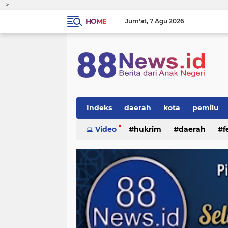
-->
HOME
Jum'at
7 Agu 2026
Indeks
daerah
kota
pemilu
Video
hukrim
daerah
f