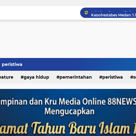
peristiwa
eature
gaya hidup
pemerintahan
peristiwa
s