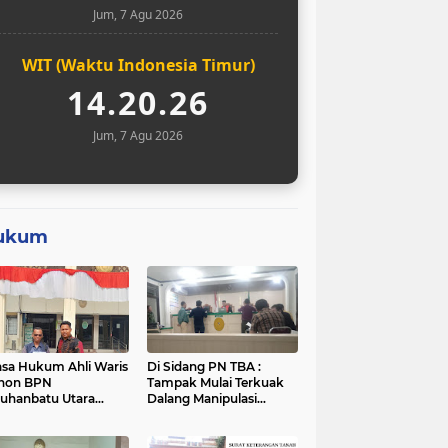
Jum, 7 Agu 2026
WIT (Waktu Indonesia Timur)
14.20.27
Jum, 7 Agu 2026
ukum
sa Hukum Ahli Waris
Di Sidang PN TBA :
hon BPN
Tampak Mulai Terkuak
uhanbatu Utara
Dalang Manipulasi
tikan Sementara
Sengketa Lahan Di
ses Sertifikat Tanah
Asahan Mati
ek Sengketa di Aek