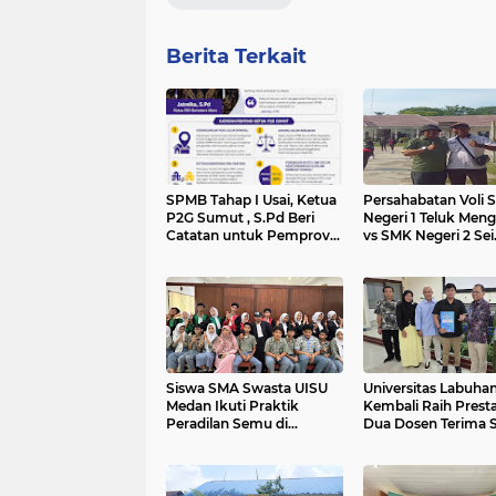
Berita Terkait
SPMB Tahap I Usai, Ketua
Persahabatan Voli 
P2G Sumut , S.Pd Beri
Negeri 1 Teluk Men
Catatan untuk Pemprov
vs SMK Negeri 2 Sei
Sumatera Utara
Rampah Pererat
Silaturahmi Antar P
Siswa SMA Swasta UISU
Universitas Labuha
Medan Ikuti Praktik
Kembali Raih Presta
Peradilan Semu di
Dua Dosen Terima 
Fakultas Hukum UISU
Lektor Kepala