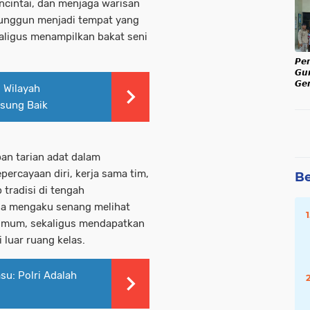
encintai, dan menjaga warisan
Ka
i unggun menjadi tempat yang
ligus menampilkan bakat seni
𝙋𝙚
𝙂𝙪
𝙂𝙚𝙧
 Wilayah
𝙅𝙖𝙡
sung Baik
𝙆𝙖
n tarian adat dalam
percayaan diri, kerja sama tim,
Be
tradisi di tengah
ua mengaku senang melihat
n umum, sekaligus mendapatkan
luar ruang kelas.
su: Polri Adalah