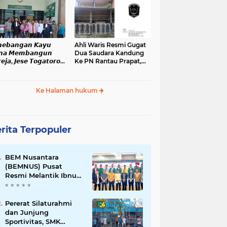
nopan
𝙚𝙗𝙖𝙣𝙜𝙖𝙣 𝙆𝙖𝙮𝙪
Ahli Waris Resmi Gugat
𝙣𝙖 𝙈𝙚𝙢𝙗𝙖𝙣𝙜𝙪𝙣
Dua Saudara Kandung
𝙚𝙟𝙖, 𝙅𝙚𝙨𝙚 𝙏𝙤𝙜𝙖𝙩𝙤𝙧𝙤𝙥
Ke PN Rantau Prapat,
𝙖𝙣𝙞 𝙎𝙞𝙙𝙖𝙣𝙜 𝙙𝙞 𝙋𝙉
Sertifikat Tanah Warisan
𝙖𝙣𝙟𝙖𝙝𝙚
Ditahan Lebih Dari Dua
Bulan
Ke Halaman hukum
rita Terpopuler
BEM Nusantara
(BEMNUS) Pusat
Resmi Melantik Ibnu
Al Kautsar Harahap
Koordinator Bidang
(Korbid) BEMNUS
Pererat Silaturahmi
Periode 2024/2025
dan Junjung
Sportivitas, SMK