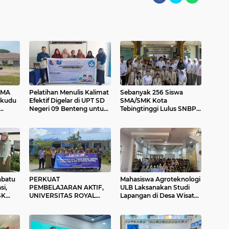
SMA
Pelatihan Menulis Kalimat
Sebanyak 256 Siswa
gkudu
Efektif Digelar di UPT SD
SMA/SMK Kota
Negeri 09 Benteng untuk
Tebingtinggi Lulus SNBP,
Tingkatkan Literasi Siswa
Walikota Ini Kebanggaan
elajar
Bagi Daerah
nbatu
PERKUAT
Mahasiswa Agroteknologi
si,
PEMBELAJARAN AKTIF,
ULB Laksanakan Studi
SK
UNIVERSITAS ROYAL
Lapangan di Desa Wisata
GELAR PENDAMPINGAN
Sait Buttu Saribu
PROJECT-BASED
LEARNING BAHASA
INGGRIS DI SDN 15