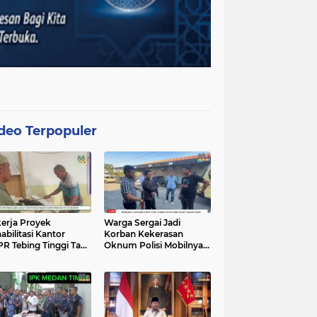
deo Terpopuler
erja Proyek
Warga Sergai Jadi
abilitasi Kantor
Korban Kekerasan
R Tebing Tinggi Tak
Oknum Polisi Mobilnya
akan APD, Alat
Hancur Dibacok
at