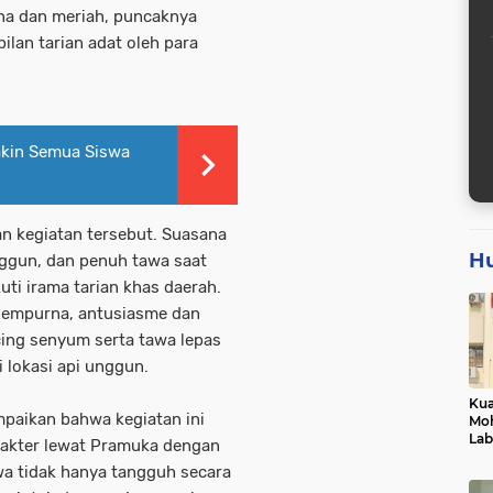
rna dan meriah, puncaknya
ilan tarian adat oleh para
akin Semua Siswa
n kegiatan tersebut. Suasana
H
nggun, dan penuh tawa saat
ti irama tarian khas daerah.
sempurna, antusiasme dan
cing senyum serta tawa lepas
i lokasi api unggun.
Kua
paikan bahwa kegiatan ini
Mo
Lab
rakter lewat Pramuka dengan
Hen
wa tidak hanya tangguh secara
Pro
Obj