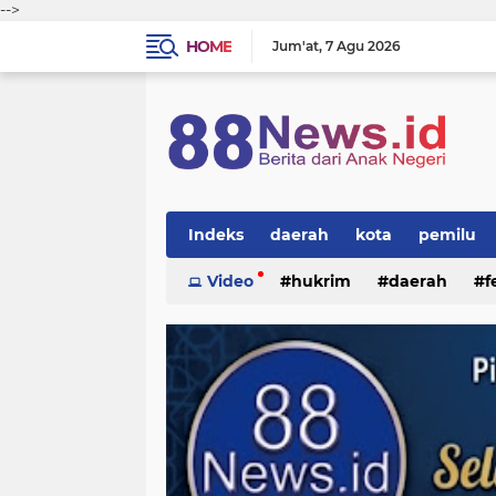
-->
HOME
Jum'at
7 Agu 2026
Indeks
daerah
kota
pemilu
Video
hukrim
daerah
f