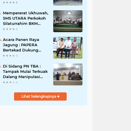
Taruna Abdi
Nusantara Gelar Laga
Persahabatan Bola Voli
Mempererat Ukhuwah,
Putra
SMS UTARA Perkokoh
Silaturrahim BKM
Sekecamatan
Padangsidimpuan
Utara di Masjid Al-
Acara Panen Raya
Ikhlas Kayuombun
Jagung : PAPERA
Bertekad Dukung
Program Nasional
Ketahanan Pangan Di
Kota Kerang
Di Sidang PN TBA :
Tanjungbalai
Tampak Mulai Terkuak
Dalang Manipulasi
Sengketa Lahan Di
Asahan Mati
Lihat Selengkapnya