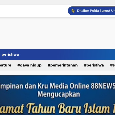
Kapolda Sumut Resmikan
peristiwa
eature
gaya hidup
pemerintahan
peristiwa
s