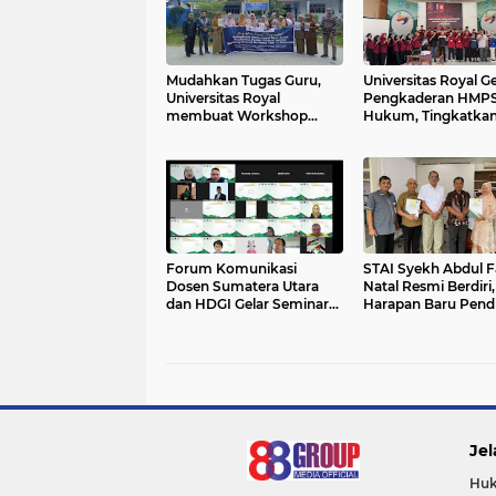
Mudahkan Tugas Guru,
Universitas Royal Ge
Universitas Royal
Pengkaderan HMP
membuat Workshop
Hukum, Tingkatka
Poster Edukasi Berbasis
Intelektual Mahasi
AI
Forum Komunikasi
STAI Syekh Abdul F
Dosen Sumatera Utara
Natal Resmi Berdiri,
dan HDGI Gelar Seminar
Harapan Baru Pend
Nasional “SINERGI”
Tinggi Pantai Barat
Menuju Indonesia Emas
Madina
2045
Jel
Huk