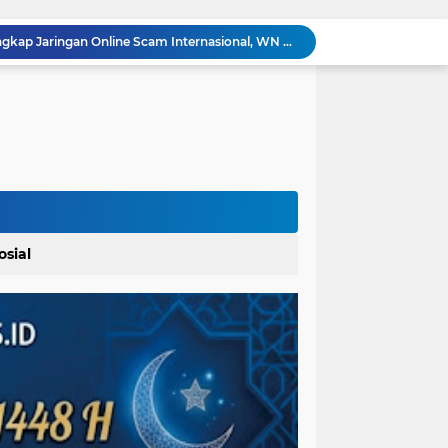
Ditsiber Polda Sumut Ungkap Jaringan Online Scam Internasional, WN Pakistan dan India Ikut Diamankan
Buka Kampanye Germas Dalam ISPS 2026, Walikota Tebingtinggi H. Iman Irdian Saragih, SE Apresiasi Penurunan Stunting
Di Duga Pengadaan Barang dan Jasa RSUD H. O. K. Arya Zulkarnaen Belum Tayang di SiRUP dan SPSE, Tapi Sudah Dikerjakan: Indikasi Maladministrasi dan Potensi Pelanggaran Hukum
Acara Panen Raya Jagung : PAPERA Bertekad Dukung Program Nasional Ketahanan Pangan Di Kota Kerang Tanjungbalai
Dalam Rangka Menyemarakkan HUT Ke-81 RI Pemkab Karo Siapkan Rangkaian Kegiatan
Bupati Karo Serahkan Surat Pernyataan Resmi Penyerahan Aset RSUD Kabanjahe
 Polres Paluta
Pemerintah Kecamatan Langowan Barat Gandeng Instansi Terkait Sosialisasi Penggunaan Dana Desa 2026
Lahirkan Generasi Bebas Stunting, Walikota Tebingtinggi H. Iman Irdian Saragih, SE Dorong Optimalisasi SP3 Catin
osial
Kapolrestabes Medan: 1.187 Kasus Narkoba Terungkap dalam 300 Hari, 29 Kg Sabu dan 9 Kg Ganja Dimusnahkan