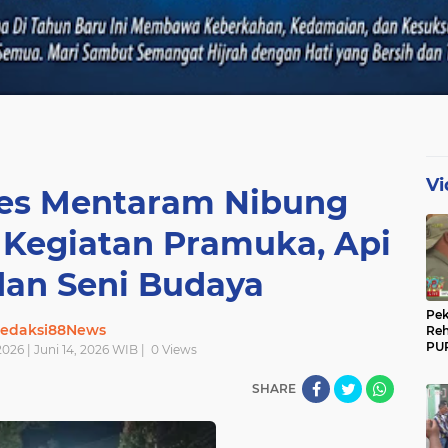
Vi
res Mentaram Nibung
Kegiatan Pramuka, Api
dan Seni Budaya
Pek
edaksi88News
Reh
PUP
026 | Juni 14, 2026 WIB |
0
Views
Gun
Ber
SHARE