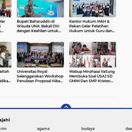
PADANG GENTING
lar
Bupati Baharuddin di
Kantor Hukum MAH &
S
Wisuda UNA: Bekali Diri
Rekan Gelar Pelatihan
n
dengan Keahlian untuk
Hukum untuk Guru dan
swa
Sambut Indonesia Emas
Staf YPI Ar-Ridha Medan
2045
attah
Universitas Royal
Wabup Minahasa VaSung
Selenggarakan Workshop
Membuka Soal USAJ SD
idikan
Penulisan Proposal Hibah
GMIM Dan SMP Kristen
PKM dan P2MW
Sonder
ajahi
rim
agama
budaya
dae