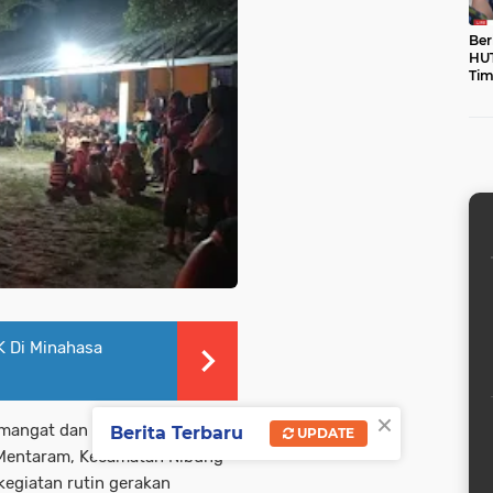
Ber
HUT
Tim
unt
 Di Minahasa
×
mangat dan keceriaan
Berita Terbaru
UPDATE
 Mentaram, Kecamatan Nibung
egiatan rutin gerakan