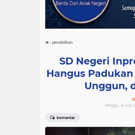
›
pendidikan
SD Negeri Inp
Hangus Padukan 
Unggun, 
R
Minggu, 14 Juni 2
komentar