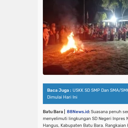
Baca Juga :
USKK SD SMP Dan SMA/SMK
Dimulai Hari Ini
Batu Bara |
88News.id
:
Suasana penuh se
menyelimuti lingkungan SD Negeri Inpres
Hangus, Kabupaten Batu Bara. Rangkaian k