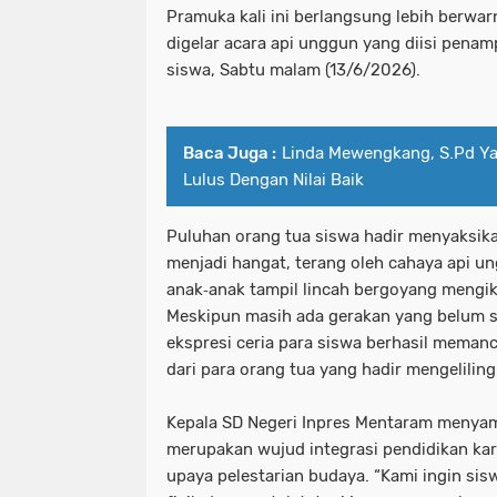
Pramuka kali ini berlangsung lebih berwa
digelar acara api unggun yang diisi penamp
siswa, Sabtu malam (13/6/2026).
Baca Juga :
Linda Mewengkang, S.Pd Y
Lulus Dengan Nilai Baik
Puluhan orang tua siswa hadir menyaksika
menjadi hangat, terang oleh cahaya api u
anak‑anak tampil lincah bergoyang mengiku
Meskipun masih ada gerakan yang belum 
ekspresi ceria para siswa berhasil meman
dari para orang tua yang hadir mengeliling
Kepala SD Negeri Inpres Mentaram menyam
merupakan wujud integrasi pendidikan ka
upaya pelestarian budaya. “Kami ingin sis