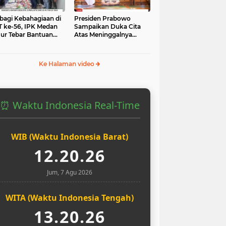
bagi Kebahagiaan di
Presiden Prabowo
 ke-56, IPK Medan
Sampaikan Duka Cita
ur Tebar Bantuan
Atas Meninggalnya
uk Yatim dan Masjid
Pengemudi Ojol Affan
Kurniawan yang Tewas
Ke Halaman video
⏰ Waktu Indonesia Real-Time
WIB (Waktu Indonesia Barat)
12.20.27
Jum, 7 Agu 2026
WITA (Waktu Indonesia Tengah)
13.20.27