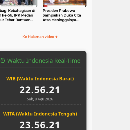
bagi Kebahagiaan di
Presiden Prabowo
 ke-56, IPK Medan
Sampaikan Duka Cita
ur Tebar Bantuan
Atas Meninggalnya
uk Yatim dan Masjid
Pengemudi Ojol Affan
Kurniawan yang Tewas
Ke Halaman video
⏰ Waktu Indonesia Real-Time
WIB (Waktu Indonesia Barat)
22.56.22
Sab, 8 Agu 2026
WITA (Waktu Indonesia Tengah)
23.56.22