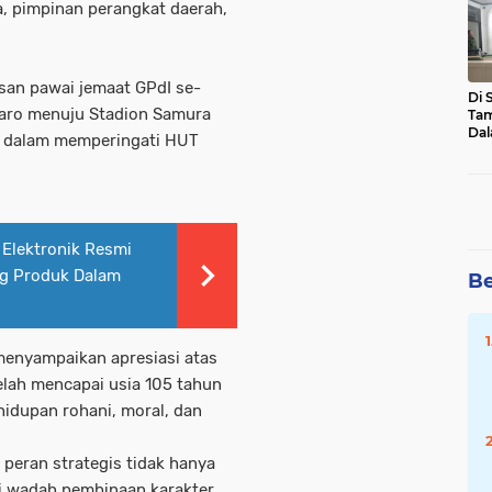
, pimpinan perangkat daerah,
Mal
Pot
Hu
san pawai jemaat GPdI se-
Di 
Karo menuju Stadion Samura
Tam
Dal
n dalam memperingati HUT
Sen
Asa
 Elektronik Resmi
ng Produk Dalam
Be
menyampaikan apresiasi atas
elah mencapai usia 105 tahun
idupan rohani, moral, dan
peran strategis tidak hanya
ai wadah pembinaan karakter,