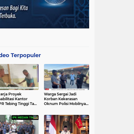
deo Terpopuler
erja Proyek
Warga Sergai Jadi
abilitasi Kantor
Korban Kekerasan
R Tebing Tinggi Tak
Oknum Polisi Mobilnya
akan APD, Alat
Hancur Dibacok
at