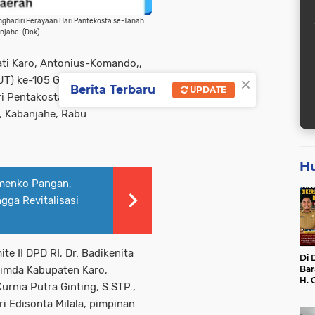
nghadiri Perayaan Hari Pantekosta se-Tanah
njahe. (Dok)
ati Karo, Antonius-Komando,,
×
UT) ke-105 Gereja Pentakosta
Berita Terbaru
UPDATE
ri Pentakosta GPdI tahun
, Kabanjahe, Rabu
H
emenko Pangan,
gga Revitalisasi
te II DPD RI, Dr. Badikenita
Di 
Bar
kopimda Kabupaten Karo,
H. 
urnia Putra Ginting, S.STP.,
Bel
dan
i Edisonta Milala, pimpinan
Dik