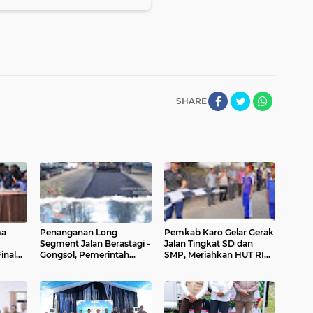
SHARE
ma
Penanganan Long
Pemkab Karo Gelar Gerak
Segment Jalan Berastagi -
Jalan Tingkat SD dan
inal
Gongsol, Pemerintah
SMP, Meriahkan HUT RI
Kabupaten Karo
Ke-81
Tingkatkan Kenyamanan
Akses Wisata, Pertanian
dan Perekonomian