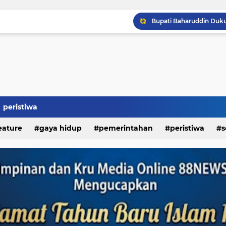
Kapolda Sumut Resmikan
peristiwa
eature
gaya hidup
pemerintahan
peristiwa
s