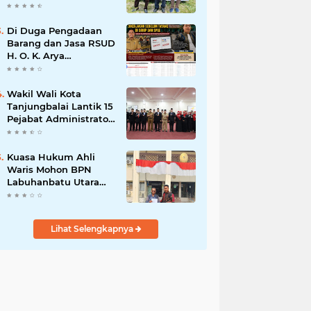
Program Nasional
Ketahanan Pangan Di
Kota Kerang
Di Duga Pengadaan
Tanjungbalai
Barang dan Jasa RSUD
H. O. K. Arya
Zulkarnaen Belum
Tayang di SiRUP dan
SPSE, Tapi Sudah
Wakil Wali Kota
Dikerjakan: Indikasi
Tanjungbalai Lantik 15
Maladministrasi dan
Pejabat Administrator
Potensi Pelanggaran
dan Pengawas Serta 2
Hukum
Kepala Puskesmas
Pemko Tanjungbalai
Kuasa Hukum Ahli
Waris Mohon BPN
Labuhanbatu Utara
Hentikan Sementara
Proses Sertifikat
Tanah Objek Sengketa
Lihat Selengkapnya
di Aek Kanopan