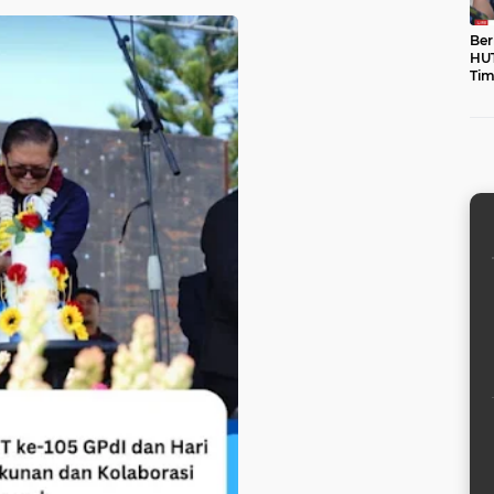
Ber
HUT
Tim
unt