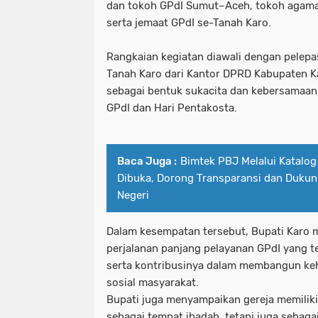
dan tokoh GPdI Sumut–Aceh, tokoh agama
serta jemaat GPdI se-Tanah Karo.
Rangkaian kegiatan diawali dengan pelepa
Tanah Karo dari Kantor DPRD Kabupaten 
sebagai bentuk sukacita dan kebersamaa
GPdI dan Hari Pentakosta.
Baca Juga :
Bimtek PBJ Melalui Katalog
Dibuka, Dorong Transparansi dan Duku
Negeri
Dalam kesempatan tersebut, Bupati Karo 
perjalanan panjang pelayanan GPdI yang t
serta kontribusinya dalam membangun keh
sosial masyarakat.
Bupati juga menyampaikan gereja memiliki 
sebagai tempat ibadah, tetapi juga sebag