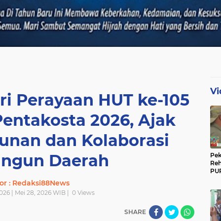
Vi
ri Perayaan HUT ke-105
Pentakosta 2026, Ajak
unan dan Kolaborasi
ngun Daerah
Pek
Reh
PUP
Gun
or : Redaksi88News
Ber
026 | Mei 28, 2026 WIB |
0
Views
SHARE