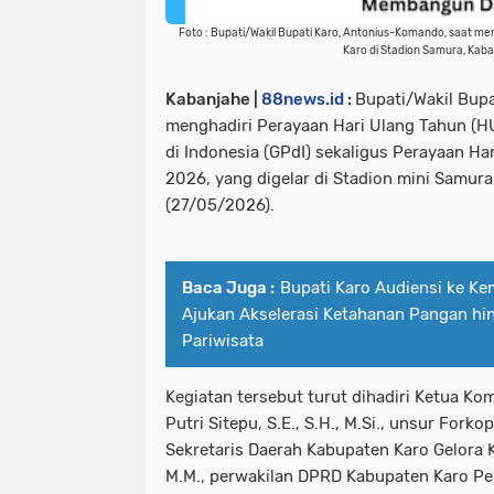
Foto : Bupati/Wakil Bupati Karo, Antonius-Komando, saat me
Karo di Stadion Samura, Kaba
Kabanjahe |
88news.id
:
Bupati/Wakil Bup
menghadiri Perayaan Hari Ulang Tahun (H
di Indonesia (GPdI) sekaligus Perayaan Ha
2026, yang digelar di Stadion mini Samura
(27/05/2026).
Baca Juga :
Bupati Karo Audiensi ke K
Ajukan Akselerasi Ketahanan Pangan hin
Pariwisata
Kegiatan tersebut turut dihadiri Ketua Komi
Putri Sitepu, S.E., S.H., M.Si., unsur For
Sekretaris Daerah Kabupaten Karo Gelora K
M.M., perwakilan DPRD Kabupaten Karo Per