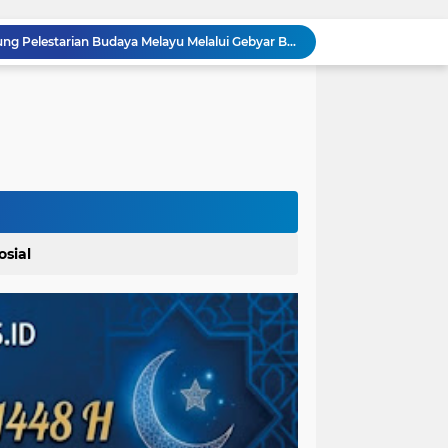
Bupati Baharuddin Dukung Pelestarian Budaya Melayu Melalui Gebyar Bertanjak Jilid 7 Tahun 2026
Pemkab Karo Gelar Gerak Jalan Tingkat SD dan SMP, Meriahkan HUT RI Ke-81
Dalam Rangka Menyemarakkan HUT Ke-81 RI Pemkab Karo Siapkan Rangkaian Kegiatan
Bupati Karo Serahkan Surat Pernyataan Resmi Penyerahan Aset RSUD Kabanjahe
 Polres Paluta
Pemerintah Kecamatan Langowan Barat Gandeng Instansi Terkait Sosialisasi Penggunaan Dana Desa 2026
Lahirkan Generasi Bebas Stunting, Walikota Tebingtinggi H. Iman Irdian Saragih, SE Dorong Optimalisasi SP3 Catin
Penanganan Long Segment Jalan Berastagi - Gongsol, Pemerintah Kabupaten Karo Tingkatkan Kenyamanan Akses Wisata, Pertanian dan Perekonomian
Ikatan Wartawan Online (IWO) Gelar Rangkaian Perayaan HUT ke-14 dengan Komitmen Profesionalisme Wartawan IWO Berdampak Bagi Kebaikan Bangsa
osial
Material Proyek Jalan Rp 94 Miliar Jadi Sorotan, UPTD Bina Marga dan Kontraktor Beri Keterangan Berbeda