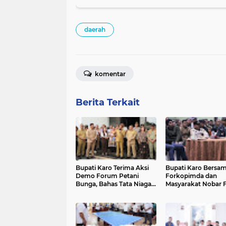
daerah
komentar
Berita Terkait
Bupati Karo Terima Aksi
Bupati Karo Bersa
Demo Forum Petani
Forkopimda dan
Bunga, Bahas Tata Niaga
Masyarakat Nobar F
dan Perlindungan Petani
Piala Dunia 2026 di
Lokal
Makodim