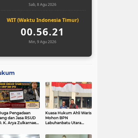
Sab, 8 Agu 2026
WIT (Waktu Indonesia Timur)
00.56.22
Min, 9 Agu 2026
ukum
Duga Pengadaan
Kuasa Hukum Ahli Waris
ang dan Jasa RSUD
Mohon BPN
O. K. Arya Zulkarnaen
Labuhanbatu Utara
um Tayang di SiRUP
Hentikan Sementara
 SPSE, Tapi Sudah
Proses Sertifikat Tanah
erjakan: Indikasi
Objek Sengketa di Aek