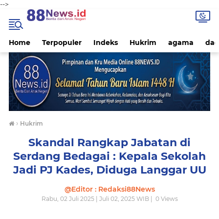
-->
Home
Terpopuler
Indeks
Hukrim
agama
dae
›
Hukrim
Skandal Rangkap Jabatan di
Serdang Bedagai : Kepala Sekolah
Jadi PJ Kades, Diduga Langgar UU
@Editor : Redaksi88News
Rabu, 02 Juli 2025 | Juli 02, 2025 WIB |
0
Views