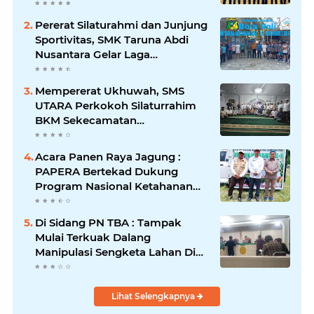
(Korbid) BEMNUS Periode
2024/2025
Pererat Silaturahmi dan Junjung
Sportivitas, SMK Taruna Abdi
Nusantara Gelar Laga
Persahabatan Bola Voli Putra
Mempererat Ukhuwah, SMS
UTARA Perkokoh Silaturrahim
BKM Sekecamatan
Padangsidimpuan Utara di
Masjid Al-Ikhlas Kayuombun
Acara Panen Raya Jagung :
PAPERA Bertekad Dukung
Program Nasional Ketahanan
Pangan Di Kota Kerang
Tanjungbalai
Di Sidang PN TBA : Tampak
Mulai Terkuak Dalang
Manipulasi Sengketa Lahan Di
Asahan Mati
Lihat Selengkapnya