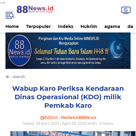
-->
Home
Terpopuler
Indeks
Hukrim
agama
dae
›
daerah
Wabup Karo Periksa Kendaraan
Dinas Operasional (KDO) milik
Pemkab Karo
@Editor : Redaksi88News
Selasa, 29 April 2025 | April 29, 2025 WIB |
0
Views