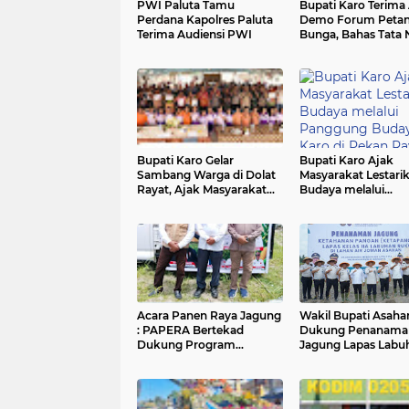
PWI Paluta Tamu
Bupati Karo Terima 
Perdana Kapolres Paluta
Demo Forum Petan
Terima Audiensi PWI
Bunga, Bahas Tata 
dan Perlindungan P
Lokal
Bupati Karo Gelar
Bupati Karo Ajak
Sambang Warga di Dolat
Masyarakat Lestari
Rayat, Ajak Masyarakat
Budaya melalui
Dukung Gerakan
Panggung Budaya K
Indonesia ASRI
Pekan Raya Sumat
Utara 2026
Acara Panen Raya Jagung
Wakil Bupati Asaha
: PAPERA Bertekad
Dukung Penanama
Dukung Program
Jagung Lapas Labu
Nasional Ketahanan
Ruku Asahan Di As
Pangan Di Kota Kerang
Tanjungbalai