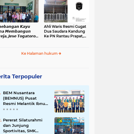
nopan
𝙚𝙗𝙖𝙣𝙜𝙖𝙣 𝙆𝙖𝙮𝙪
Ahli Waris Resmi Gugat
𝙣𝙖 𝙈𝙚𝙢𝙗𝙖𝙣𝙜𝙪𝙣
Dua Saudara Kandung
𝙚𝙟𝙖, 𝙅𝙚𝙨𝙚 𝙏𝙤𝙜𝙖𝙩𝙤𝙧𝙤𝙥
Ke PN Rantau Prapat,
𝙖𝙣𝙞 𝙎𝙞𝙙𝙖𝙣𝙜 𝙙𝙞 𝙋𝙉
Sertifikat Tanah Warisan
𝙖𝙣𝙟𝙖𝙝𝙚
Ditahan Lebih Dari Dua
Bulan
Ke Halaman hukum
rita Terpopuler
BEM Nusantara
(BEMNUS) Pusat
Resmi Melantik Ibnu
Al Kautsar Harahap
Koordinator Bidang
(Korbid) BEMNUS
Pererat Silaturahmi
Periode 2024/2025
dan Junjung
Sportivitas, SMK