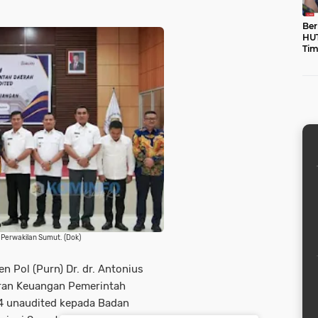
Ber
HUT
Tim
unt
 Perwakilan Sumut. (Dok)
en Pol (Purn) Dr. dr. Antonius
oran Keuangan Pemerintah
4 unaudited kepada Badan