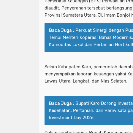
Pemeriksa Keuangan (BPK) Perwakilan Pro
diaudit. Penyerahan tersebut berlangsung
Provinsi Sumatera Utara, Jl. Imam Bonjol 
Baca Juga :
Perkuat Sinergi dengan Pus
Temui Menteri Koperasi Bahas Modernis
Komoditas Lokal dan Pertanian Hortikul
Selain Kabupaten Karo, pemerintah daerah
menyampaikan laporan keuangan yakni K
Lawas Utara, Langkat, dan Nias Selatan.
Baca Juga :
Bupati Karo Dorong Investas
Kesehatan, Pertanian, dan Pariwisata p
Investment Day 2026
Dalam sambutannya, Bupati Karo menyata