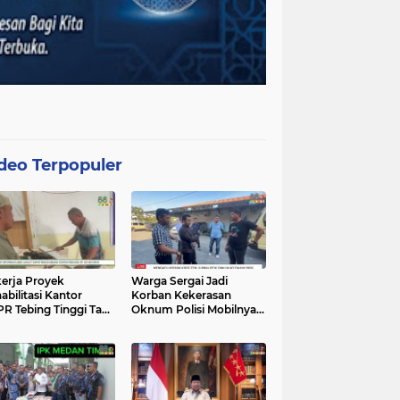
deo Terpopuler
erja Proyek
Warga Sergai Jadi
abilitasi Kantor
Korban Kekerasan
R Tebing Tinggi Tak
Oknum Polisi Mobilnya
akan APD, Alat
Hancur Dibacok
at