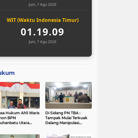
Jum, 7 Agu 2026
WIT (Waktu Indonesia Timur)
01.19.10
Jum, 7 Agu 2026
ukum
sa Hukum Ahli Waris
Di Sidang PN TBA :
hon BPN
Tampak Mulai Terkuak
uhanbatu Utara
Dalang Manipulasi
tikan Sementara
Sengketa Lahan Di
ses Sertifikat Tanah
Asahan Mati
ek Sengketa di Aek