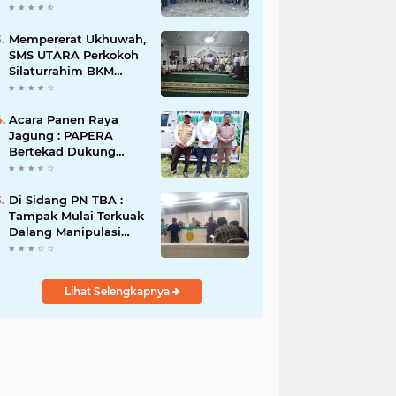
Taruna Abdi
Nusantara Gelar Laga
Persahabatan Bola Voli
Mempererat Ukhuwah,
Putra
SMS UTARA Perkokoh
Silaturrahim BKM
Sekecamatan
Padangsidimpuan
Utara di Masjid Al-
Acara Panen Raya
Ikhlas Kayuombun
Jagung : PAPERA
Bertekad Dukung
Program Nasional
Ketahanan Pangan Di
Kota Kerang
Di Sidang PN TBA :
Tanjungbalai
Tampak Mulai Terkuak
Dalang Manipulasi
Sengketa Lahan Di
Asahan Mati
Lihat Selengkapnya