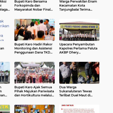
Aksi
Bupati Karo Bersama
Warga Perwakilan Enam
i
Forkopimda dan
Kecamatan Kota
Niaga
Masyarakat Nobar Final
Tanjungbalai Terima
etani
Piala Dunia 2026 di
Bingkisan DPP TERKAM
Makodim
Bupati Karo Hadiri Rakor
Upacara Penyambutan
kan
Monitoring dan Asistensi
Kapolres Pertama Paluta
Penggunaan Dana TKD
AKBP Dhery
aro di
Tambahan di Provsu
Fajariandono
era
n
Bupati Karo Ajak Semua
Dua Warga
n
Pihak Majukan Pariwisata
Sukanaluteran Tewas
han
dan Hortikultura melalui
Terlibat Duel Maut di
ahan
Festival Bunga dan Buah
Lahan Garapan
Tahun 2026