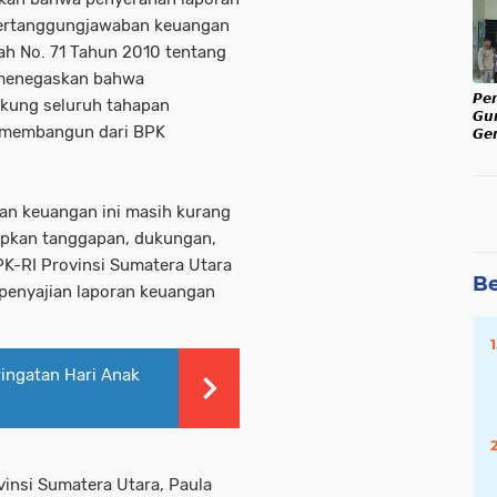
Ka
pertanggungjawaban keuangan
ah No. 71 Tahun 2010 tentang
a menegaskan bahwa
𝙋𝙚
kung seluruh tahapan
𝙂𝙪
g membangun dari BPK
𝙂𝙚𝙧
𝙅𝙖𝙡
𝙆𝙖
an keuangan ini masih kurang
apkan tanggapan, dukungan,
PK-RI Provinsi Sumatera Utara
Be
penyajian laporan keuangan
ingatan Hari Anak
vinsi Sumatera Utara, Paula