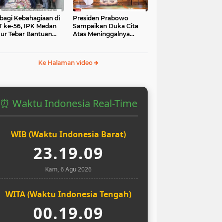
bagi Kebahagiaan di
Presiden Prabowo
 ke-56, IPK Medan
Sampaikan Duka Cita
ur Tebar Bantuan
Atas Meninggalnya
uk Yatim dan Masjid
Pengemudi Ojol Affan
Kurniawan yang Tewas
Ke Halaman video
⏰ Waktu Indonesia Real-Time
WIB (Waktu Indonesia Barat)
23.19.10
Kam, 6 Agu 2026
WITA (Waktu Indonesia Tengah)
00.19.10