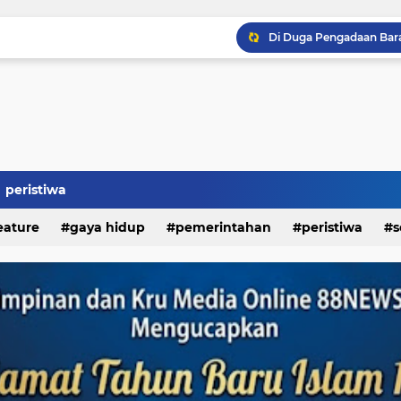
peristiwa
eature
gaya hidup
pemerintahan
peristiwa
s