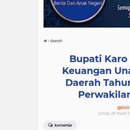
›
daerah
Bupati Karo
Keuangan Una
Daerah Tahu
Perwakila
@Edit
Jumat, 28 Maret 2
komentar