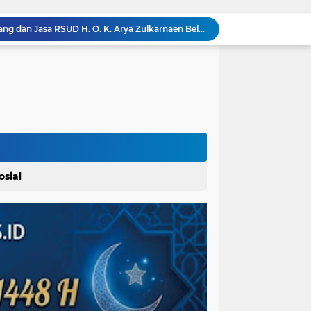
Di Duga Pengadaan Barang dan Jasa RSUD H. O. K. Arya Zulkarnaen Belum Tayang di SiRUP dan SPSE, Tapi Sudah Dikerjakan: Indikasi Maladministrasi dan Potensi Pelanggaran Hukum
Acara Panen Raya Jagung : PAPERA Bertekad Dukung Program Nasional Ketahanan Pangan Di Kota Kerang Tanjungbalai
Wakil Bupati Asahan Dukung Penanaman Jagung Lapas Labuhan Ruku Asahan Di Asahan
Dosen Universitas Darma Agung Medan Dr. Gema Rahmadani, ST.,SH.,MH. Raih Gelar Doktor Hukum Islam dengan Predikat Pujian
KUA Padangsidimpuan Utara Gelar Rakor: Siapkan Pembinaan BKM, Pelatihan Imam, dan Percepatan Sertifikasi Wakaf
Wakil Wali Kota Tanjungbalai Lantik 15 Pejabat Administrator dan Pengawas Serta 2 Kepala Puskesmas Pemko Tanjungbalai
Lahirkan Generasi Bebas Stunting, Walikota Tebingtinggi H. Iman Irdian Saragih, SE Dorong Optimalisasi SP3 Catin
Kapolrestabes Medan: 1.187 Kasus Narkoba Terungkap dalam 300 Hari, 29 Kg Sabu dan 9 Kg Ganja Dimusnahkan
Ditsiber Polda Sumut Ungkap Jaringan Online Scam Internasional, WN Pakistan dan India Ikut Diamankan
osial
Buka Kampanye Germas Dalam ISPS 2026, Walikota Tebingtinggi H. Iman Irdian Saragih, SE Apresiasi Penurunan Stunting