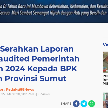
Vi
 Serahkan Laporan
udited Pemerintah
n 2024 Kepada BPK
n Provinsi Sumut
Pek
Reh
PUP
Gun
or : Redaksi88News
Ber
025 | Maret 28, 2025 WIB |
0
Views
SHARE