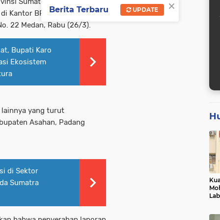
×
vinsi Sumatera Utara untuk
Berita Terbaru
UPDATE
 di Kantor BPK Perwakilan
No. 22 Medan, Rabu (26/3).
at, Bupati Karo
asi Ekosistem
tura
 lainnya yang turut
H
abupaten Asahan, Padang
i di Sektor
Kua
ada Sumatra
Mo
Lab
Hen
Pro
kan bahwa penyerahan laporan
Obj