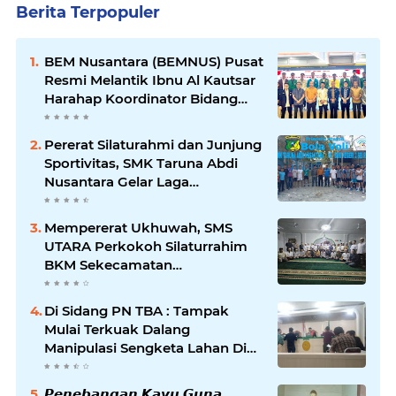
Berita Terpopuler
BEM Nusantara (BEMNUS) Pusat
Resmi Melantik Ibnu Al Kautsar
Harahap Koordinator Bidang
(Korbid) BEMNUS Periode
2024/2025
Pererat Silaturahmi dan Junjung
Sportivitas, SMK Taruna Abdi
Nusantara Gelar Laga
Persahabatan Bola Voli Putra
Mempererat Ukhuwah, SMS
UTARA Perkokoh Silaturrahim
BKM Sekecamatan
Padangsidimpuan Utara di
Masjid Al-Ikhlas Kayuombun
Di Sidang PN TBA : Tampak
Mulai Terkuak Dalang
Manipulasi Sengketa Lahan Di
Asahan Mati
𝙋𝙚𝙣𝙚𝙗𝙖𝙣𝙜𝙖𝙣 𝙆𝙖𝙮𝙪 𝙂𝙪𝙣𝙖