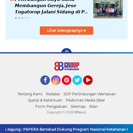
𝙈𝙚𝙢𝙗𝙖𝙣𝙜𝙪𝙣 𝙂𝙚𝙧𝙚𝙟𝙖, 𝙅𝙚𝙨𝙚
𝙏𝙤𝙜𝙖𝙩𝙤𝙧𝙤𝙥 𝙅𝙖𝙡𝙖𝙣𝙞 𝙎𝙞𝙙𝙖𝙣𝙜 𝙙𝙞 𝙋𝙉
𝙆𝙖𝙗𝙖𝙣𝙟𝙖𝙝𝙚
Lihat Selengkapnya
Facebook
Instagram
Pinterest
Twitter
YouTube
Tentang Kami
Redaksi
SOP Perlindungan Wartawan
Syarat & Ketentuan
Pedoman Media Siber
Form Pengaduan
Sitemap
Iklan
Copyright ©
2026 88News
a Jagung : PAPERA Bertekad Dukung Program Nasional Ketahanan Panga