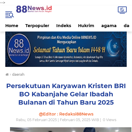
-->
Home
Terpopuler
Indeks
Hukrim
agama
dae
›
daerah
Persekutuan Karyawan Kristen BRI
BO Kabanjahe Gelar Ibadah
Bulanan di Tahun Baru 2025
@Editor : Redaksi88News
Rabu, 05 Februari 2025 | Februari 05, 2025 WIB |
0
Views