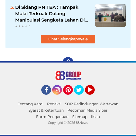
Tanjungbalai
Di Sidang PN TBA : Tampak
Mulai Terkuak Dalang
Manipulasi Sengketa Lahan Di
Asahan Mati
Lihat Selengkapnya
Facebook
Instagram
Pinterest
Twitter
YouTube
Tentang Kami
Redaksi
SOP Perlindungan Wartawan
Syarat & Ketentuan
Pedoman Media Siber
Form Pengaduan
Sitemap
Iklan
Copyright ©
2026 88News