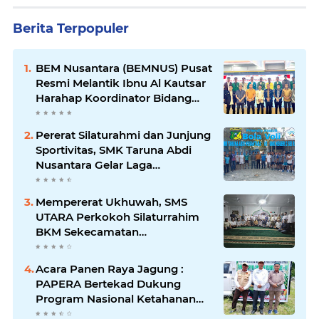
Berita Terpopuler
BEM Nusantara (BEMNUS) Pusat
Resmi Melantik Ibnu Al Kautsar
Harahap Koordinator Bidang
(Korbid) BEMNUS Periode
2024/2025
Pererat Silaturahmi dan Junjung
Sportivitas, SMK Taruna Abdi
Nusantara Gelar Laga
Persahabatan Bola Voli Putra
Mempererat Ukhuwah, SMS
UTARA Perkokoh Silaturrahim
BKM Sekecamatan
Padangsidimpuan Utara di
Masjid Al-Ikhlas Kayuombun
Acara Panen Raya Jagung :
PAPERA Bertekad Dukung
Program Nasional Ketahanan
Pangan Di Kota Kerang