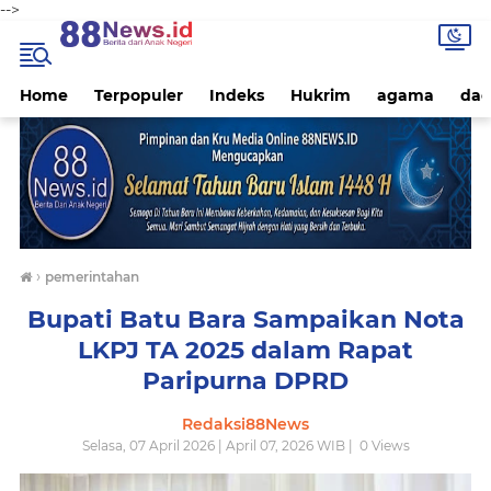
-->
Home
Terpopuler
Indeks
Hukrim
agama
dae
›
pemerintahan
Bupati Batu Bara Sampaikan Nota
LKPJ TA 2025 dalam Rapat
Paripurna DPRD
Redaksi88News
Selasa, 07 April 2026 | April 07, 2026 WIB |
0
Views