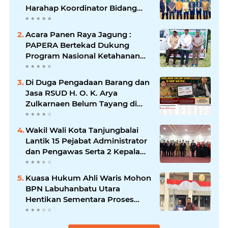
Harahap Koordinator Bidang
(Korbid) BEMNUS Periode
2024/2025
Acara Panen Raya Jagung :
PAPERA Bertekad Dukung
Program Nasional Ketahanan
Pangan Di Kota Kerang
Tanjungbalai
Di Duga Pengadaan Barang dan
Jasa RSUD H. O. K. Arya
Zulkarnaen Belum Tayang di
SiRUP dan SPSE, Tapi Sudah
Dikerjakan: Indikasi
Wakil Wali Kota Tanjungbalai
Maladministrasi dan Potensi
Lantik 15 Pejabat Administrator
Pelanggaran Hukum
dan Pengawas Serta 2 Kepala
Puskesmas Pemko
Tanjungbalai
Kuasa Hukum Ahli Waris Mohon
BPN Labuhanbatu Utara
Hentikan Sementara Proses
Sertifikat Tanah Objek Sengketa
di Aek Kanopan