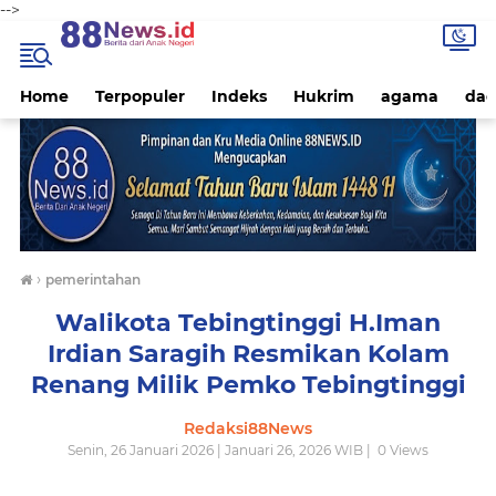
-->
Home
Terpopuler
Indeks
Hukrim
agama
dae
›
pemerintahan
Walikota Tebingtinggi H.Iman
Irdian Saragih Resmikan Kolam
Renang Milik Pemko Tebingtinggi
Redaksi88News
Senin, 26 Januari 2026 | Januari 26, 2026 WIB |
0
Views