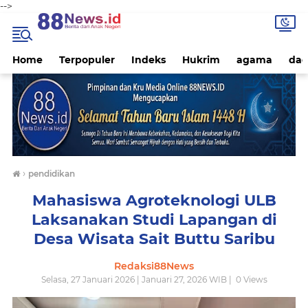
-->
Home
Terpopuler
Indeks
Hukrim
agama
dae
›
pendidikan
Mahasiswa Agroteknologi ULB
Laksanakan Studi Lapangan di
Desa Wisata Sait Buttu Saribu
Redaksi88News
Selasa, 27 Januari 2026 | Januari 27, 2026 WIB |
0
Views