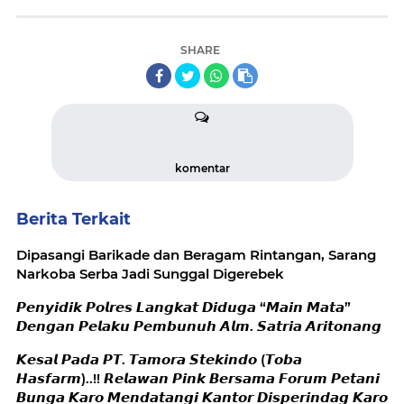
SHARE
komentar
Berita Terkait
Dipasangi Barikade dan Beragam Rintangan, Sarang
Narkoba Serba Jadi Sunggal Digerebek
𝙋𝙚𝙣𝙮𝙞𝙙𝙞𝙠 𝙋𝙤𝙡𝙧𝙚𝙨 𝙇𝙖𝙣𝙜𝙠𝙖𝙩 𝘿𝙞𝙙𝙪𝙜𝙖 “𝙈𝙖𝙞𝙣 𝙈𝙖𝙩𝙖”
𝘿𝙚𝙣𝙜𝙖𝙣 𝙋𝙚𝙡𝙖𝙠𝙪 𝙋𝙚𝙢𝙗𝙪𝙣𝙪𝙝 𝘼𝙡𝙢. 𝙎𝙖𝙩𝙧𝙞𝙖 𝘼𝙧𝙞𝙩𝙤𝙣𝙖𝙣𝙜
𝙆𝙚𝙨𝙖𝙡 𝙋𝙖𝙙𝙖 𝙋𝙏. 𝙏𝙖𝙢𝙤𝙧𝙖 𝙎𝙩𝙚𝙠𝙞𝙣𝙙𝙤 (𝙏𝙤𝙗𝙖
𝙃𝙖𝙨𝙛𝙖𝙧𝙢)..!! 𝙍𝙚𝙡𝙖𝙬𝙖𝙣 𝙋𝙞𝙣𝙠 𝘽𝙚𝙧𝙨𝙖𝙢𝙖 𝙁𝙤𝙧𝙪𝙢 𝙋𝙚𝙩𝙖𝙣𝙞
𝘽𝙪𝙣𝙜𝙖 𝙆𝙖𝙧𝙤 𝙈𝙚𝙣𝙙𝙖𝙩𝙖𝙣𝙜𝙞 𝙆𝙖𝙣𝙩𝙤𝙧 𝘿𝙞𝙨𝙥𝙚𝙧𝙞𝙣𝙙𝙖𝙜 𝙆𝙖𝙧𝙤