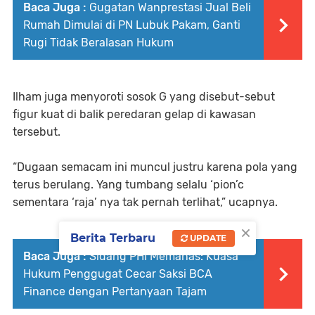
Baca Juga :
Gugatan Wanprestasi Jual Beli
Rumah Dimulai di PN Lubuk Pakam, Ganti
Rugi Tidak Beralasan Hukum
Ilham juga menyoroti sosok G yang disebut-sebut
figur kuat di balik peredaran gelap di kawasan
tersebut.
“Dugaan semacam ini muncul justru karena pola yang
terus berulang. Yang tumbang selalu ‘pion’c
sementara ‘raja’ nya tak pernah terlihat,” ucapnya.
×
Berita Terbaru
UPDATE
Baca Juga :
Sidang PHI Memanas: Kuasa
Hukum Penggugat Cecar Saksi BCA
Finance dengan Pertanyaan Tajam