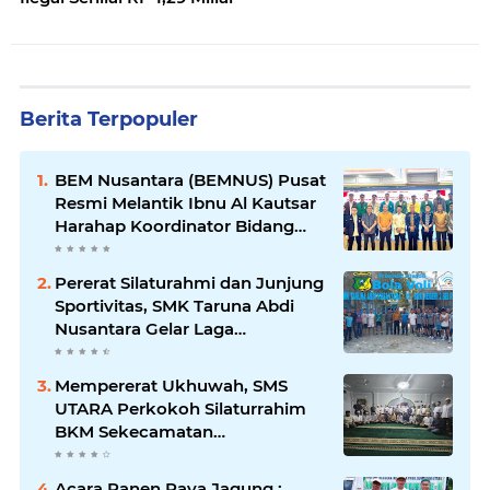
Berita Terpopuler
BEM Nusantara (BEMNUS) Pusat
Resmi Melantik Ibnu Al Kautsar
Harahap Koordinator Bidang
(Korbid) BEMNUS Periode
2024/2025
Pererat Silaturahmi dan Junjung
Sportivitas, SMK Taruna Abdi
Nusantara Gelar Laga
Persahabatan Bola Voli Putra
Mempererat Ukhuwah, SMS
UTARA Perkokoh Silaturrahim
BKM Sekecamatan
Padangsidimpuan Utara di
Masjid Al-Ikhlas Kayuombun
Acara Panen Raya Jagung :