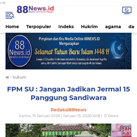
-->
Home
Terpopuler
Indeks
Hukrim
agama
dae
›
hukum
FPM SU : Jangan Jadikan Jermal 15
Panggung Sandiwara
Redaksi88News
Kamis, 15 Januari 2026 | Januari 15, 2026 WIB |
0
Views