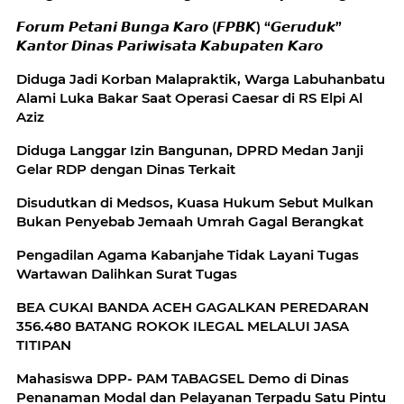
𝙁𝙤𝙧𝙪𝙢 𝙋𝙚𝙩𝙖𝙣𝙞 𝘽𝙪𝙣𝙜𝙖 𝙆𝙖𝙧𝙤 (𝙁𝙋𝘽𝙆) “𝙂𝙚𝙧𝙪𝙙𝙪𝙠”
𝙆𝙖𝙣𝙩𝙤𝙧 𝘿𝙞𝙣𝙖𝙨 𝙋𝙖𝙧𝙞𝙬𝙞𝙨𝙖𝙩𝙖 𝙆𝙖𝙗𝙪𝙥𝙖𝙩𝙚𝙣 𝙆𝙖𝙧𝙤
Diduga Jadi Korban Malapraktik, Warga Labuhanbatu
Alami Luka Bakar Saat Operasi Caesar di RS Elpi Al
Aziz
Diduga Langgar Izin Bangunan, DPRD Medan Janji
Gelar RDP dengan Dinas Terkait
Disudutkan di Medsos, Kuasa Hukum Sebut Mulkan
Bukan Penyebab Jemaah Umrah Gagal Berangkat
Pengadilan Agama Kabanjahe Tidak Layani Tugas
Wartawan Dalihkan Surat Tugas
BEA CUKAI BANDA ACEH GAGALKAN PEREDARAN
356.480 BATANG ROKOK ILEGAL MELALUI JASA
TITIPAN
Mahasiswa DPP- PAM TABAGSEL Demo di Dinas
Penanaman Modal dan Pelayanan Terpadu Satu Pintu