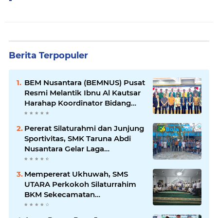
Berita Terpopuler
BEM Nusantara (BEMNUS) Pusat
Resmi Melantik Ibnu Al Kautsar
Harahap Koordinator Bidang
(Korbid) BEMNUS Periode
2024/2025
Pererat Silaturahmi dan Junjung
Sportivitas, SMK Taruna Abdi
Nusantara Gelar Laga
Persahabatan Bola Voli Putra
Mempererat Ukhuwah, SMS
UTARA Perkokoh Silaturrahim
BKM Sekecamatan
Padangsidimpuan Utara di
Masjid Al-Ikhlas Kayuombun