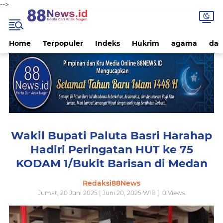
-->
Home
Terpopuler
Indeks
Hukrim
agama
dae
Wakil Bupati Paluta Basri Harahap
Hadiri Peringatan HUT ke 75
KODAM 1/Bukit Barisan di Medan
Redaksi88News
Jumat, 20 Juni 2025 | Juni 20, 2025 WIB |
0
Views