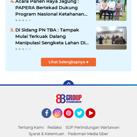
Acara Panen Raya Jagung :
PAPERA Bertekad Dukung
Program Nasional Ketahanan
Pangan Di Kota Kerang
Tanjungbalai
Di Sidang PN TBA : Tampak
Mulai Terkuak Dalang
Manipulasi Sengketa Lahan Di
Asahan Mati
Lihat Selengkapnya
Facebook
Instagram
Pinterest
Twitter
YouTube
Tentang Kami
Redaksi
SOP Perlindungan Wartawan
Syarat & Ketentuan
Pedoman Media Siber