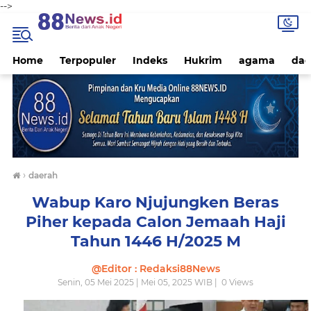
-->
Home
Terpopuler
Indeks
Hukrim
agama
dae
›
daerah
Wabup Karo Njujungken Beras
Piher kepada Calon Jemaah Haji
Tahun 1446 H/2025 M
@Editor : Redaksi88News
Senin, 05 Mei 2025 | Mei 05, 2025 WIB |
0
Views