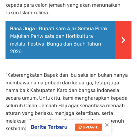
kepada para calon jemaah yang akan menunaikan
rukun Islam kelima.
Baca Juga :
Bupati Karo Ajak Semua Pihak
Majukan Pariwisata dan Hortikultura
melalui Festival Bunga dan Buah Tahun
2026
“Keberangkatan Bapak dan Ibu sekalian bukan hanya
membawa nama pribadi dan keluarga, tetapi juga
nama baik Kabupaten Karo dan bangsa Indonesia
secara umum. Untuk itu, kami mengharapkan kepada
seluruh Calon Jemaah Haji agar senantiasa menaati
aturan yang berlaku, menjaga ketertiban, serta
melaksanakan rangkaian ibadah haji dengan penuh
×
Berita Terbaru
UPDATE
kekhidmatan,” ujar Wakil Bupati Karo.