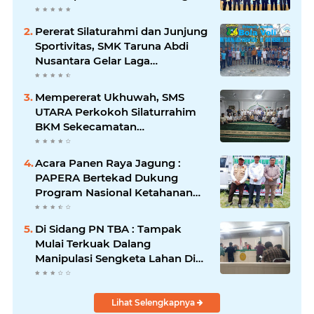
(Korbid) BEMNUS Periode
2024/2025
Pererat Silaturahmi dan Junjung
Sportivitas, SMK Taruna Abdi
Nusantara Gelar Laga
Persahabatan Bola Voli Putra
Mempererat Ukhuwah, SMS
UTARA Perkokoh Silaturrahim
BKM Sekecamatan
Padangsidimpuan Utara di
Masjid Al-Ikhlas Kayuombun
Acara Panen Raya Jagung :
PAPERA Bertekad Dukung
Program Nasional Ketahanan
Pangan Di Kota Kerang
Tanjungbalai
Di Sidang PN TBA : Tampak
Mulai Terkuak Dalang
Manipulasi Sengketa Lahan Di
Asahan Mati
Lihat Selengkapnya