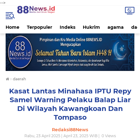
-->
Home
Terpopuler
Indeks
Hukrim
agama
dae
›
daerah
Kasat Lantas Minahasa IPTU Repy
Samel Warning Pelaku Balap Liar
Di Wilayah Kawangkoan Dan
Tompaso
Redaksi88News
Rabu, 23 April 2025 | April 23, 2025 WIB |
0
Views