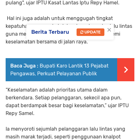
pulang", ujar IPTU Kasat Lantas Iptu Repy Hamel.
Hal ini juga adalah untuk menggugah tingkat
kepatuhan masyarakat dalam kesadaran berlalu lintas
×
Berita Terbaru
UPDATE
guna menciptakan ketertiban, ketentraman demi
keselamatan bersama di jalan raya.
Baca Juga :
Bupati Karo Lantik 13 Pejabat
Pengawas, Perkuat Pelayanan Publik
“Keselamatan adalah prioritas utama dalam
berkendara. Setiap pelanggaran, sekecil apa pun,
dapat berdampak besar bagi keselamatan,” ujar IPTU
Repy Samel.
Ia menyoroti sejumlah pelanggaran lalu lintas yang
masih marak terjadi, seperti penggunaan knalpot