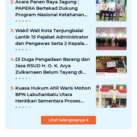
Acara Panen Raya Jagung :
PAPERA Bertekad Dukung
Program Nasional Ketahanan
Pangan Di Kota Kerang
Tanjungbalai
Wakil Wali Kota Tanjungbalai
Lantik 15 Pejabat Administrator
dan Pengawas Serta 2 Kepala
Puskesmas Pemko
Tanjungbalai
Di Duga Pengadaan Barang dan
Jasa RSUD H. O. K. Arya
Zulkarnaen Belum Tayang di
SiRUP dan SPSE, Tapi Sudah
Dikerjakan: Indikasi
Kuasa Hukum Ahli Waris Mohon
Maladministrasi dan Potensi
BPN Labuhanbatu Utara
Pelanggaran Hukum
Hentikan Sementara Proses
Sertifikat Tanah Objek Sengketa
di Aek Kanopan
Lihat Selengkapnya