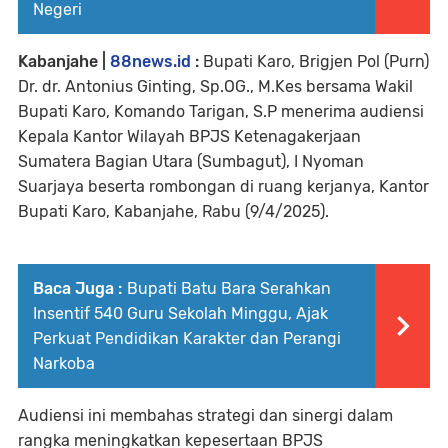
Negeri
Kabanjahe |
88news.id
:
Bupati Karo, Brigjen Pol (Purn)
Dr. dr. Antonius Ginting, Sp.OG., M.Kes bersama Wakil
Bupati Karo, Komando Tarigan, S.P menerima audiensi
Kepala Kantor Wilayah BPJS Ketenagakerjaan
Sumatera Bagian Utara (Sumbagut), I Nyoman
Suarjaya beserta rombongan di ruang kerjanya, Kantor
Bupati Karo, Kabanjahe, Rabu (9/4/2025).
Baca Juga :
Bupati Batu Bara Serahkan
Insentif 540 Guru Sekolah Minggu, Ajak
Perkuat Pendidikan Karakter dan Perangi
Narkoba
Audiensi ini membahas strategi dan sinergi dalam
rangka meningkatkan kepesertaan BPJS