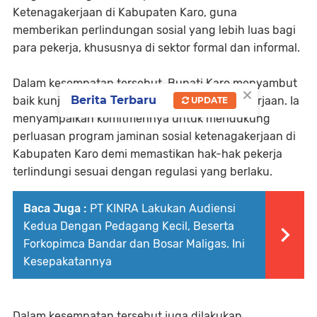
Ketenagakerjaan di Kabupaten Karo, guna
memberikan perlindungan sosial yang lebih luas bagi
para pekerja, khususnya di sektor formal dan informal.
Dalam kesempatan tersebut, Bupati Karo menyambut
×
Berita Terbaru
baik kunjungan dan inisiatif BPJS Ketenagakerjaan. Ia
UPDATE
menyampaikan komitmennya untuk mendukung
perluasan program jaminan sosial ketenagakerjaan di
Kabupaten Karo demi memastikan hak-hak pekerja
terlindungi sesuai dengan regulasi yang berlaku.
Baca Juga :
PT KINRA Lakukan Audiensi
Kedua Dengan Pedagang Kecil, Beserta
Forkopimca Bandar dan Bosar Maligas. Ini
Kesepakatannya
Dalam kesempatan tersebut juga dilakukan