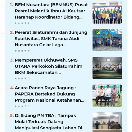
BEM Nusantara (BEMNUS) Pusat
Resmi Melantik Ibnu Al Kautsar
Harahap Koordinator Bidang
(Korbid) BEMNUS Periode
2024/2025
Pererat Silaturahmi dan Junjung
Sportivitas, SMK Taruna Abdi
Nusantara Gelar Laga
Persahabatan Bola Voli Putra
Mempererat Ukhuwah, SMS
UTARA Perkokoh Silaturrahim
BKM Sekecamatan
Padangsidimpuan Utara di
Masjid Al-Ikhlas Kayuombun
Acara Panen Raya Jagung :
PAPERA Bertekad Dukung
Program Nasional Ketahanan
Pangan Di Kota Kerang
Tanjungbalai
Di Sidang PN TBA : Tampak
Mulai Terkuak Dalang
Manipulasi Sengketa Lahan Di