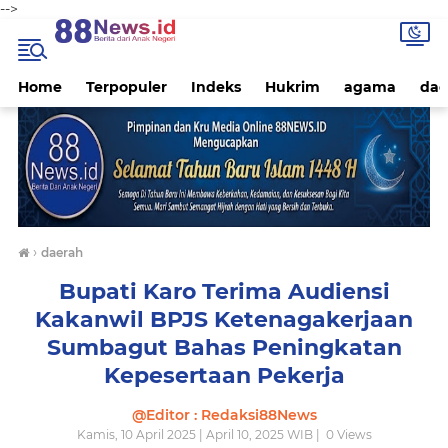
-->
Home
Terpopuler
Indeks
Hukrim
agama
dae
›
daerah
Bupati Karo Terima Audiensi
Kakanwil BPJS Ketenagakerjaan
Sumbagut Bahas Peningkatan
Kepesertaan Pekerja
@Editor : Redaksi88News
Kamis, 10 April 2025 | April 10, 2025 WIB |
0
Views