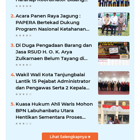
(Korbid) BEMNUS Periode
2024/2025
Acara Panen Raya Jagung :
PAPERA Bertekad Dukung
Program Nasional Ketahanan
Pangan Di Kota Kerang
Tanjungbalai
Di Duga Pengadaan Barang dan
Jasa RSUD H. O. K. Arya
Zulkarnaen Belum Tayang di
SiRUP dan SPSE, Tapi Sudah
Dikerjakan: Indikasi
Wakil Wali Kota Tanjungbalai
Maladministrasi dan Potensi
Lantik 15 Pejabat Administrator
Pelanggaran Hukum
dan Pengawas Serta 2 Kepala
Puskesmas Pemko
Tanjungbalai
Kuasa Hukum Ahli Waris Mohon
BPN Labuhanbatu Utara
Hentikan Sementara Proses
Sertifikat Tanah Objek Sengketa
di Aek Kanopan
Lihat Selengkapnya