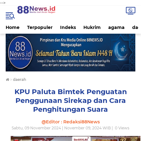
-->
Home
Terpopuler
Indeks
Hukrim
agama
dae
›
daerah
KPU Paluta Bimtek Penguatan
Penggunaan Sirekap dan Cara
Penghitungan Suara
@Editor : Redaksi88News
Sabtu, 09 November 2024 | November 09, 2024 WIB |
0
Views