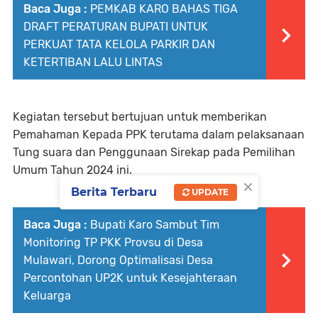
Baca Juga :
PEMKAB KARO BAHAS TIGA
DRAFT PERATURAN BUPATI UNTUK
PERKUAT TATA KELOLA PARKIR DAN
KETERTIBAN LALU LINTAS
Kegiatan tersebut bertujuan untuk memberikan
Pemahaman Kepada PPK terutama dalam pelaksanaan
Tung suara dan Penggunaan Sirekap pada Pemilihan
Umum Tahun 2024 ini.
×
Berita Terbaru
UPDATE
Baca Juga :
‎Bupati Karo Sambut Tim
Monitoring TP PKK Provsu di Desa
Mulawari, Dorong Optimalisasi Desa
Percontohan UP2K untuk Kesejahteraan
Keluarga