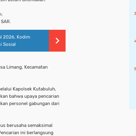
h:
 SAR.
al 2026, Kodim
 Sosial
Desa Limang, Kecamatan
elalui Kapolsek Kutabuluh,
kan bahwa upaya pencarian
tkan personel gabungan dari
rus berusaha semaksimal
encarian ini berlangsung