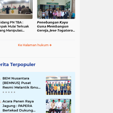
administrasi dan
Kanopan
ensi Pelanggaran
kum
Sidang PN TBA :
𝙋𝙚𝙣𝙚𝙗𝙖𝙣𝙜𝙖𝙣 𝙆𝙖𝙮𝙪
pak Mulai Terkuak
𝙂𝙪𝙣𝙖 𝙈𝙚𝙢𝙗𝙖𝙣𝙜𝙪𝙣
ang Manipulasi
𝙂𝙚𝙧𝙚𝙟𝙖, 𝙅𝙚𝙨𝙚 𝙏𝙤𝙜𝙖𝙩𝙤𝙧𝙤𝙥
gketa Lahan Di
𝙅𝙖𝙡𝙖𝙣𝙞 𝙎𝙞𝙙𝙖𝙣𝙜 𝙙𝙞 𝙋𝙉
han Mati
𝙆𝙖𝙗𝙖𝙣𝙟𝙖𝙝𝙚
Ke Halaman hukum
rita Terpopuler
BEM Nusantara
(BEMNUS) Pusat
Resmi Melantik Ibnu
Al Kautsar Harahap
Koordinator Bidang
(Korbid) BEMNUS
Acara Panen Raya
Periode 2024/2025
Jagung : PAPERA
Bertekad Dukung