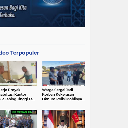
deo Terpopuler
erja Proyek
Warga Sergai Jadi
abilitasi Kantor
Korban Kekerasan
R Tebing Tinggi Tak
Oknum Polisi Mobilnya
akan APD, Alat
Hancur Dibacok
at