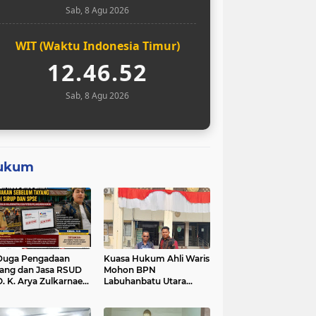
Sab, 8 Agu 2026
WIT (Waktu Indonesia Timur)
12.46.53
Sab, 8 Agu 2026
ukum
Duga Pengadaan
Kuasa Hukum Ahli Waris
ang dan Jasa RSUD
Mohon BPN
O. K. Arya Zulkarnaen
Labuhanbatu Utara
um Tayang di SiRUP
Hentikan Sementara
 SPSE, Tapi Sudah
Proses Sertifikat Tanah
erjakan: Indikasi
Objek Sengketa di Aek