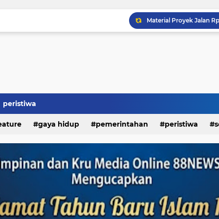
Kapolda Sumut Resmikan
peristiwa
eature
gaya hidup
pemerintahan
peristiwa
s