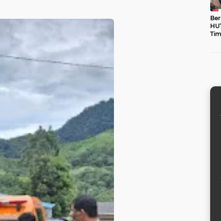
Ber
HUT
Tim
unt