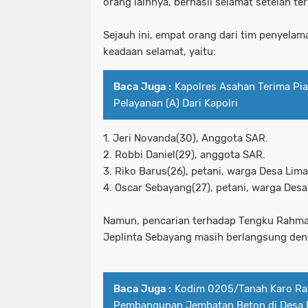
orang lainnya, berhasil selamat setelah ter
Sejauh ini, empat orang dari tim penyelam
keadaan selamat, yaitu:
Baca Juga :
Kapolres Asahan Terima P
Pelayanan (A) Dari Kapolri
1. Jeri Novanda(30), Anggota SAR.
2. Robbi Daniel(29), anggota SAR.
3. Riko Barus(26), petani, warga Desa Lim
4. Oscar Sebayang(27), petani, warga Desa
Namun, pencarian terhadap Tengku Rahma
Jeplinta Sebayang masih berlangsung den
Baca Juga :
Kodim 0205/Tanah Karo R
Pembangunan Jembatan Beton di Desa 