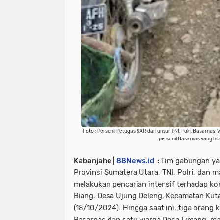
Foto : Personil Petugas SAR dari unsur TNI, Polri, Basarna
personil Basarnas yang hil
Kabanjahe |
88News.id
:
Tim gabungan yan
Provinsi Sumatera Utara, TNI, Polri, dan 
melakukan pencarian intensif terhadap ko
Biang, Desa Ujung Deleng, Kecamatan Kut
(18/10/2024). Hingga saat ini, tiga orang 
Basarnas dan satu warga Desa Limang, ma