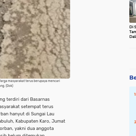
Mal
Pot
Hu
Di 
Tam
Dal
Sen
Asa
Be
s, Warga masyarakat terus berupaya mencari
ang. (Dok)
g terdiri dari Basarnas
masyarakat setempat terus
rban hanyut di Sungai Lau
abuluh, Kabupaten Karo, Jumat
korban, yakni dua anggota
sih belum ditemukan.