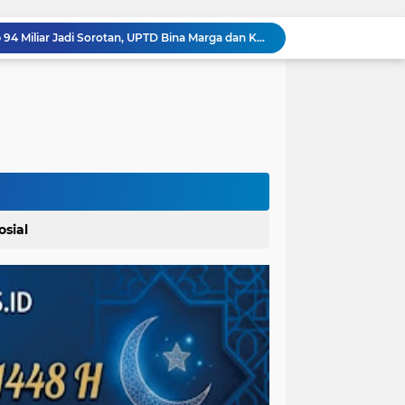
Material Proyek Jalan Rp 94 Miliar Jadi Sorotan, UPTD Bina Marga dan Kontraktor Beri Keterangan Berbeda
Bupati Baharuddin Dukung Pelestarian Budaya Melayu Melalui Gebyar Bertanjak Jilid 7 Tahun 2026
Pemkab Karo Gelar Gerak Jalan Tingkat SD dan SMP, Meriahkan HUT RI Ke-81
Dalam Rangka Menyemarakkan HUT Ke-81 RI Pemkab Karo Siapkan Rangkaian Kegiatan
Bupati Karo Serahkan Surat Pernyataan Resmi Penyerahan Aset RSUD Kabanjahe
 Polres Paluta
Pemerintah Kecamatan Langowan Barat Gandeng Instansi Terkait Sosialisasi Penggunaan Dana Desa 2026
Lahirkan Generasi Bebas Stunting, Walikota Tebingtinggi H. Iman Irdian Saragih, SE Dorong Optimalisasi SP3 Catin
Kapolrestabes Medan: 1.187 Kasus Narkoba Terungkap dalam 300 Hari, 29 Kg Sabu dan 9 Kg Ganja Dimusnahkan
Ikatan Wartawan Online (IWO) Gelar Rangkaian Perayaan HUT ke-14 dengan Komitmen Profesionalisme Wartawan IWO Berdampak Bagi Kebaikan Bangsa
osial