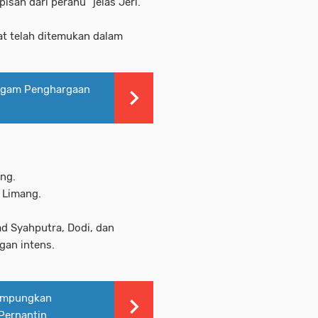
pisah dari perahu" jelas Jeri.
at telah ditemukan dalam
iagam Penghargaan
ang.
 Limang.
d Syahputra, Dodi, dan
gan intens.
ampungkan
Pernantin