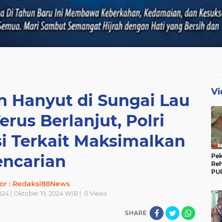
Vi
n Hanyut di Sungai Lau
rus Berlanjut, Polri
i Terkait Maksimalkan
encarian
Pek
Reh
PUP
Gun
or : Redaksi88News
Ber
024 | Oktober 19, 2024 WIB |
0
Views
SHARE