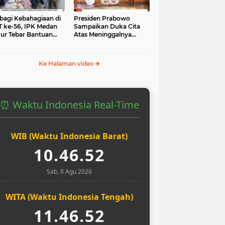
bagi Kebahagiaan di
Presiden Prabowo
 ke-56, IPK Medan
Sampaikan Duka Cita
ur Tebar Bantuan
Atas Meninggalnya
uk Yatim dan Masjid
Pengemudi Ojol Affan
Kurniawan yang Tewas
Ke Halaman video
⏰ Waktu Indonesia Real-Time
WIB (Waktu Indonesia Barat)
10.46.53
Sab, 8 Agu 2026
WITA (Waktu Indonesia Tengah)
11.46.53