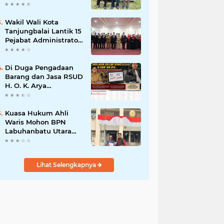
Program Nasional
Ketahanan Pangan Di
Kota Kerang
Wakil Wali Kota
Tanjungbalai
Tanjungbalai Lantik 15
Pejabat Administrator
dan Pengawas Serta 2
Kepala Puskesmas
Pemko Tanjungbalai
Di Duga Pengadaan
Barang dan Jasa RSUD
H. O. K. Arya
Zulkarnaen Belum
Tayang di SiRUP dan
SPSE, Tapi Sudah
Kuasa Hukum Ahli
Dikerjakan: Indikasi
Waris Mohon BPN
Maladministrasi dan
Labuhanbatu Utara
Potensi Pelanggaran
Hentikan Sementara
Hukum
Proses Sertifikat
Tanah Objek Sengketa
Lihat Selengkapnya
di Aek Kanopan