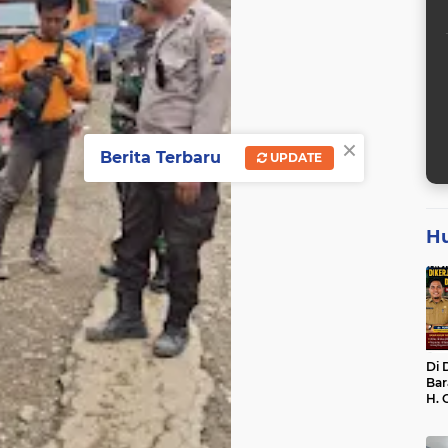
×
Berita Terbaru
UPDATE
H
Di 
Bar
H. 
Bel
dan
Dik