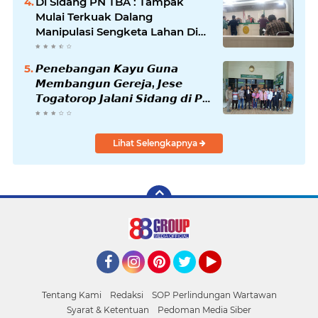
Di Sidang PN TBA : Tampak
Mulai Terkuak Dalang
Manipulasi Sengketa Lahan Di
Asahan Mati
𝙋𝙚𝙣𝙚𝙗𝙖𝙣𝙜𝙖𝙣 𝙆𝙖𝙮𝙪 𝙂𝙪𝙣𝙖
𝙈𝙚𝙢𝙗𝙖𝙣𝙜𝙪𝙣 𝙂𝙚𝙧𝙚𝙟𝙖, 𝙅𝙚𝙨𝙚
𝙏𝙤𝙜𝙖𝙩𝙤𝙧𝙤𝙥 𝙅𝙖𝙡𝙖𝙣𝙞 𝙎𝙞𝙙𝙖𝙣𝙜 𝙙𝙞 𝙋𝙉
𝙆𝙖𝙗𝙖𝙣𝙟𝙖𝙝𝙚
Lihat Selengkapnya
Facebook
Instagram
Pinterest
Twitter
YouTube
Tentang Kami
Redaksi
SOP Perlindungan Wartawan
Syarat & Ketentuan
Pedoman Media Siber