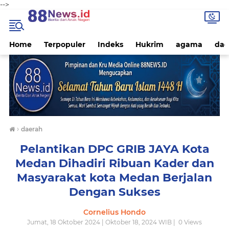
-->
Home
Terpopuler
Indeks
Hukrim
agama
dae
›
daerah
Pelantikan DPC GRIB JAYA Kota
Medan Dihadiri Ribuan Kader dan
Masyarakat kota Medan Berjalan
Dengan Sukses
Cornelius Hondo
Jumat, 18 Oktober 2024 | Oktober 18, 2024 WIB |
0
Views