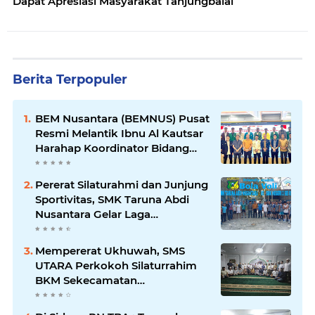
Dapat Apresiasi Masyarakat Tanjungbalai
Berita Terpopuler
BEM Nusantara (BEMNUS) Pusat
Resmi Melantik Ibnu Al Kautsar
Harahap Koordinator Bidang
(Korbid) BEMNUS Periode
2024/2025
Pererat Silaturahmi dan Junjung
Sportivitas, SMK Taruna Abdi
Nusantara Gelar Laga
Persahabatan Bola Voli Putra
Mempererat Ukhuwah, SMS
UTARA Perkokoh Silaturrahim
BKM Sekecamatan
Padangsidimpuan Utara di
Masjid Al-Ikhlas Kayuombun