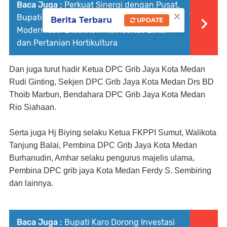
Baca Juga :
Perkuat Sinergi dengan Pusat,
×
Bupati Karo Temui Menteri Koperasi Bahas
Berita Terbaru
UPDATE
Modernisasi Ekosistem Komoditas Lokal
dan Pertanian Hortikultura
Dan juga turut hadir Ketua DPC Grib Jaya Kota Medan
Rudi Ginting, Sekjen DPC Grib Jaya Kota Medan Drs BD
Thoib Marbun, Bendahara DPC Grib Jaya Kota Medan
Rio Siahaan.
Serta juga Hj Biying selaku Ketua FKPPI Sumut, Walikota
Tanjung Balai, Pembina DPC Grib Jaya Kota Medan
Burhanudin, Amhar selaku pengurus majelis ulama,
Pembina DPC grib jaya Kota Medan Ferdy S. Sembiring
dan lainnya.
Baca Juga :
Bupati Karo Dorong Investasi