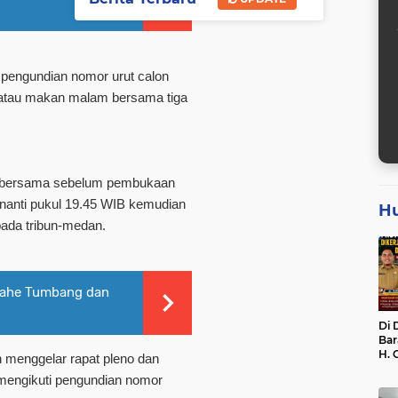
pengundian nomor urut calon
r atau makan malam bersama tiga
m bersama sebelum pembukaan
 nanti pukul 19.45 WIB kemudian
H
pada tribun-medan.
jahe Tumbang dan
Di 
Bar
H. 
 menggelar rapat pleno dan
Bel
mengikuti pengundian nomor
dan
Dik