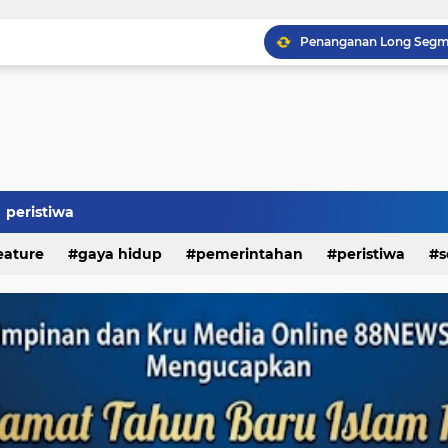
Kapolda Sumut Resmikan
peristiwa
eature
gaya hidup
pemerintahan
peristiwa
s