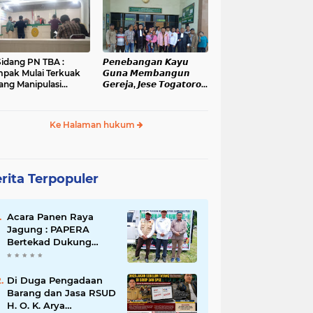
administrasi dan
Kanopan
ensi Pelanggaran
kum
Sidang PN TBA :
𝙋𝙚𝙣𝙚𝙗𝙖𝙣𝙜𝙖𝙣 𝙆𝙖𝙮𝙪
pak Mulai Terkuak
𝙂𝙪𝙣𝙖 𝙈𝙚𝙢𝙗𝙖𝙣𝙜𝙪𝙣
ang Manipulasi
𝙂𝙚𝙧𝙚𝙟𝙖, 𝙅𝙚𝙨𝙚 𝙏𝙤𝙜𝙖𝙩𝙤𝙧𝙤𝙥
gketa Lahan Di
𝙅𝙖𝙡𝙖𝙣𝙞 𝙎𝙞𝙙𝙖𝙣𝙜 𝙙𝙞 𝙋𝙉
han Mati
𝙆𝙖𝙗𝙖𝙣𝙟𝙖𝙝𝙚
Ke Halaman hukum
rita Terpopuler
Acara Panen Raya
Jagung : PAPERA
Bertekad Dukung
Program Nasional
Ketahanan Pangan Di
Kota Kerang
Di Duga Pengadaan
Tanjungbalai
Barang dan Jasa RSUD
H. O. K. Arya