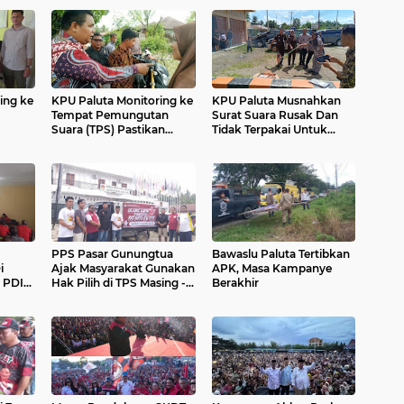
ing ke
KPU Paluta Monitoring ke
KPU Paluta Musnahkan
Tempat Pemungutan
Surat Suara Rusak Dan
Suara (TPS) Pastikan
Tidak Terpakai Untuk
Pilkada Aman
Pilkada 2024
PPS Pasar Gunungtua
Bawaslu Paluta Tertibkan
i
Ajak Masyarakat Gunakan
APK, Masa Kampanye
 PDI
Hak Pilih di TPS Masing -
Berakhir
akan
masing