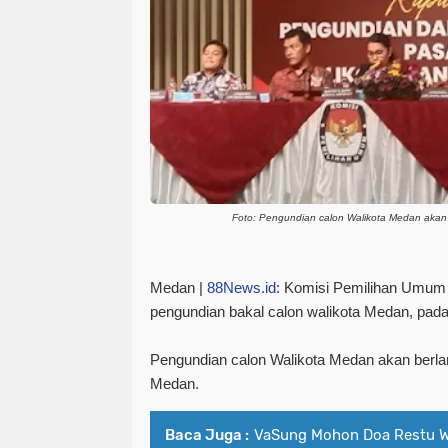
Foto:
Pengundian calon Walikota Medan akan b
Medan |
88News.id
:
Komisi Pemilihan Umum
pengundian bakal calon walikota Medan, pad
Pengundian calon Walikota Medan akan berlan
Medan.
Baca Juga :
VaSung Mohon Doa Restu W