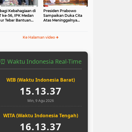
bagi Kebahagiaan di
Presiden Prabowo
 ke-56, IPK Medan
Sampaikan Duka Cita
ur Tebar Bantuan
Atas Meninggalnya
uk Yatim dan Masjid
Pengemudi Ojol Affan
Kurniawan yang Tewas
Ke Halaman video
⏰ Waktu Indonesia Real-Time
WIB (Waktu Indonesia Barat)
15.13.38
Min, 9 Agu 2026
WITA (Waktu Indonesia Tengah)
16.13.38