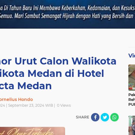
Vi
r Urut Calon Walikota
ikota Medan di Hotel
ecta Medan
Pek
ornelius Hondo
Reh
PUP
024 | September 23, 2024 WIB |
0
Views
Gun
Ber
SHARE