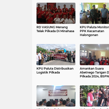
RD VASUNG Menang
KPU Paluta Monitor
Telak Pilkada Di Minahasa
PPK Kecamatan
Halongonan
KPU Paluta Distribusikan
Amankan Suara
Logistik Pilkada
Abetnego Tarigan D
Pilkada 2024, BSPN
Perjuangan Laksan
Pelatihan Saksi TPS