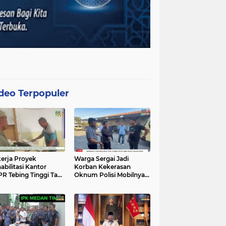
deo Terpopuler
erja Proyek
Warga Sergai Jadi
abilitasi Kantor
Korban Kekerasan
R Tebing Tinggi Tak
Oknum Polisi Mobilnya
akan APD, Alat
Hancur Dibacok
at