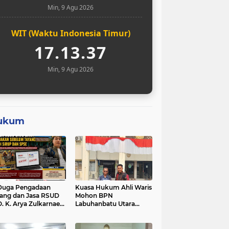
Min, 9 Agu 2026
WIT (Waktu Indonesia Timur)
17.13.38
Min, 9 Agu 2026
ukum
Duga Pengadaan
Kuasa Hukum Ahli Waris
ang dan Jasa RSUD
Mohon BPN
O. K. Arya Zulkarnaen
Labuhanbatu Utara
um Tayang di SiRUP
Hentikan Sementara
 SPSE, Tapi Sudah
Proses Sertifikat Tanah
erjakan: Indikasi
Objek Sengketa di Aek