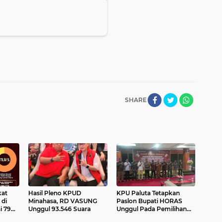
SHARE
kat
Hasil Pleno KPUD
KPU Paluta Tetapkan
 di
Minahasa, RD VASUNG
Paslon Bupati HORAS
i 79
Unggul 93.546 Suara
Unggul Pada Pemilihan
Serentak Tahun 2024