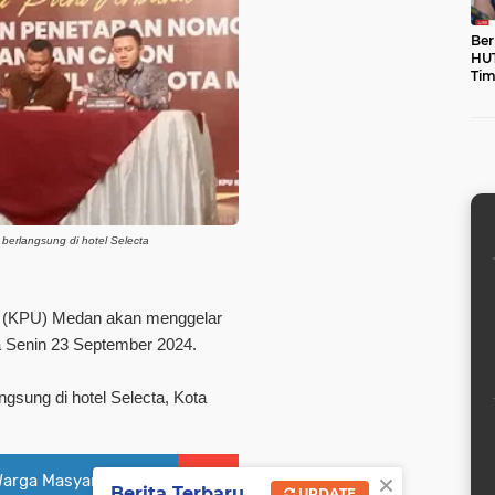
Ber
HUT
Tim
unt
erlangsung di hotel Selecta
 (KPU) Medan akan menggelar
a Senin 23 September 2024.
gsung di hotel Selecta, Kota
×
arga Masyarakat,
Berita Terbaru
UPDATE