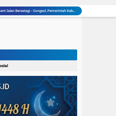
Penanganan Long Segment Jalan Berastagi - Gongsol, Pemerintah Kabupaten Karo Tingkatkan Kenyamanan Akses Wisata, Pertanian dan Perekonomian
Ikatan Wartawan Online (IWO) Gelar Rangkaian Perayaan HUT ke-14 dengan Komitmen Profesionalisme Wartawan IWO Berdampak Bagi Kebaikan Bangsa
Material Proyek Jalan Rp 94 Miliar Jadi Sorotan, UPTD Bina Marga dan Kontraktor Beri Keterangan Berbeda
Bupati Baharuddin Dukung Pelestarian Budaya Melayu Melalui Gebyar Bertanjak Jilid 7 Tahun 2026
Pemkab Karo Gelar Gerak Jalan Tingkat SD dan SMP, Meriahkan HUT RI Ke-81
Dalam Rangka Menyemarakkan HUT Ke-81 RI Pemkab Karo Siapkan Rangkaian Kegiatan
Bupati Karo Serahkan Surat Pernyataan Resmi Penyerahan Aset RSUD Kabanjahe
 Polres Paluta
Pemerintah Kecamatan Langowan Barat Gandeng Instansi Terkait Sosialisasi Penggunaan Dana Desa 2026
osial
Krimsus Poldasu Segera Sikapi Informasi Adanya Gudang Diduga Tampung BBM Ilegal di Jalan Damar Wulan B Sampali, Bongkar Legalitas dan Asal-Usulnya