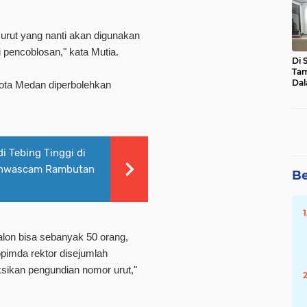
Mal
Pot
Hu
urut yang nanti akan digunakan
 pencoblosan," kata Mutia.
Di 
Tam
Dal
kota Medan diperbolehkan
Sen
.
Asa
 Tebing Tinggi di
 Panwascam Rambutan
Be
lon bisa sebanyak 50 orang,
imda rektor disejumlah
sikan pengundian nomor urut,"