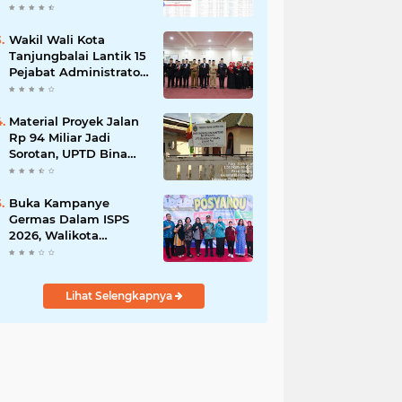
Zulkarnaen Belum
Tayang di SiRUP dan
SPSE, Tapi Sudah
Wakil Wali Kota
Dikerjakan: Indikasi
Tanjungbalai Lantik 15
Maladministrasi dan
Pejabat Administrator
Potensi Pelanggaran
dan Pengawas Serta 2
Hukum
Kepala Puskesmas
Pemko Tanjungbalai
Material Proyek Jalan
Rp 94 Miliar Jadi
Sorotan, UPTD Bina
Marga dan Kontraktor
Beri Keterangan
Berbeda
Buka Kampanye
Germas Dalam ISPS
2026, Walikota
Tebingtinggi H. Iman
Irdian Saragih, SE
Apresiasi Penurunan
Lihat Selengkapnya
Stunting