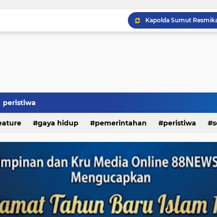
peristiwa
eature
gaya hidup
pemerintahan
peristiwa
s
Kapolda Sumut Resmikan