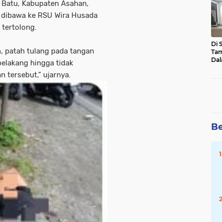
 Batu, Kabupaten Asahan,
Mal
a dibawa ke RSU Wira Husada
Pot
Hu
 tertolong.
Di 
, patah tulang pada tangan
Tam
Dal
belakang hingga tidak
Sen
n tersebut,” ujarnya.
Asa
Be