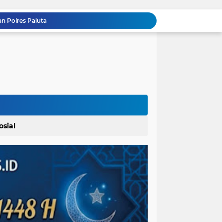
Pemerintah Kecamatan Langowan Barat Gandeng Instansi Terkait Sosialisasi Penggunaan Dana Desa 2026
Lahirkan Generasi Bebas Stunting, Walikota Tebingtinggi H. Iman Irdian Saragih, SE Dorong Optimalisasi SP3 Catin
Kapolrestabes Medan: 1.187 Kasus Narkoba Terungkap dalam 300 Hari, 29 Kg Sabu dan 9 Kg Ganja Dimusnahkan
Ikatan Wartawan Online (IWO) Gelar Rangkaian Perayaan HUT ke-14 dengan Komitmen Profesionalisme Wartawan IWO Berdampak Bagi Kebaikan Bangsa
Material Proyek Jalan Rp 94 Miliar Jadi Sorotan, UPTD Bina Marga dan Kontraktor Beri Keterangan Berbeda
Bupati Baharuddin Dukung Pelestarian Budaya Melayu Melalui Gebyar Bertanjak Jilid 7 Tahun 2026
Pemkab Karo Gelar Gerak Jalan Tingkat SD dan SMP, Meriahkan HUT RI Ke-81
Dalam Rangka Menyemarakkan HUT Ke-81 RI Pemkab Karo Siapkan Rangkaian Kegiatan
Bupati Karo Serahkan Surat Pernyataan Resmi Penyerahan Aset RSUD Kabanjahe
osial
 Polres Paluta