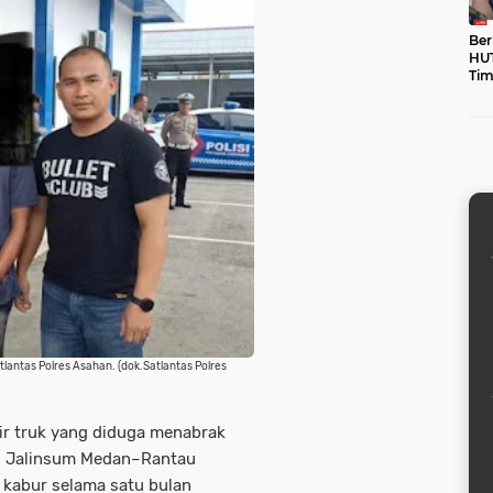
Ber
HUT
Tim
unt
lantas Polres Asahan. (dok.Satlantas Polres
ir truk yang diduga menabrak
i Jalinsum Medan–Rantau
 kabur selama satu bulan