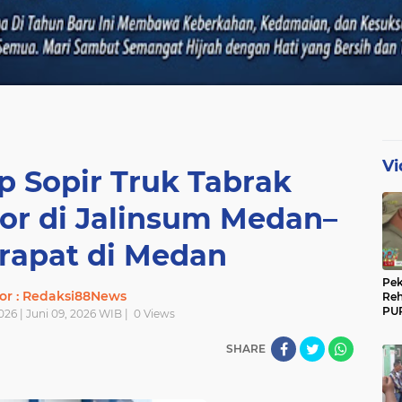
Vi
p Sopir Truk Tabrak
or di Jalinsum Medan–
rapat di Medan
Pek
or : Redaksi88News
Reh
PUP
2026 | Juni 09, 2026 WIB |
0
Views
Gun
Ber
SHARE