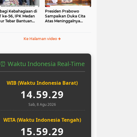
bagi Kebahagiaan di
Presiden Prabowo
 ke-56, IPK Medan
Sampaikan Duka Cita
ur Tebar Bantuan
Atas Meninggalnya
uk Yatim dan Masjid
Pengemudi Ojol Affan
Kurniawan yang Tewas
Ke Halaman video
⏰ Waktu Indonesia Real-Time
WIB (Waktu Indonesia Barat)
14.59.30
Sab, 8 Agu 2026
WITA (Waktu Indonesia Tengah)
15.59.30