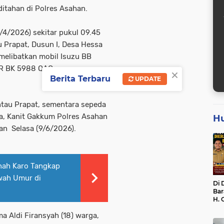
ditahan di Polres Asahan.
5/4/2026) sekitar pukul 09.45
 Prapat, Dusun I, Desa Hessa
melibatkan mobil Isuzu BB
ZR BK 5988 QAC yang
×
Berita Terbaru
UPDATE
ntau Prapat, sementara sepeda
ya, Kanit Gakkum Polres Asahan
H
an Selasa (9/6/2026).
nah Karo Tangkap
wah Umur di
Di 
Bar
H. 
Bel
a Aldi Firansyah (18) warga,
dan
Dik