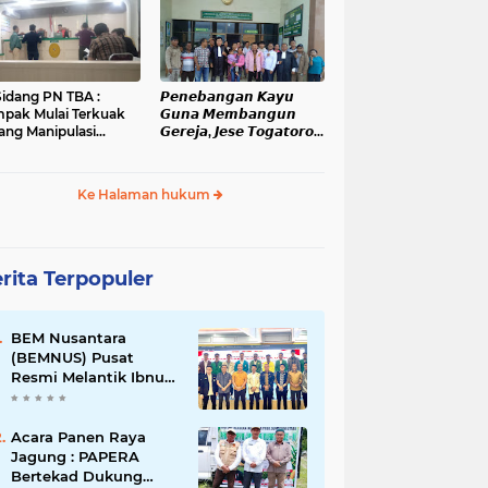
administrasi dan
Kanopan
ensi Pelanggaran
kum
Sidang PN TBA :
𝙋𝙚𝙣𝙚𝙗𝙖𝙣𝙜𝙖𝙣 𝙆𝙖𝙮𝙪
pak Mulai Terkuak
𝙂𝙪𝙣𝙖 𝙈𝙚𝙢𝙗𝙖𝙣𝙜𝙪𝙣
ang Manipulasi
𝙂𝙚𝙧𝙚𝙟𝙖, 𝙅𝙚𝙨𝙚 𝙏𝙤𝙜𝙖𝙩𝙤𝙧𝙤𝙥
gketa Lahan Di
𝙅𝙖𝙡𝙖𝙣𝙞 𝙎𝙞𝙙𝙖𝙣𝙜 𝙙𝙞 𝙋𝙉
han Mati
𝙆𝙖𝙗𝙖𝙣𝙟𝙖𝙝𝙚
Ke Halaman hukum
rita Terpopuler
BEM Nusantara
(BEMNUS) Pusat
Resmi Melantik Ibnu
Al Kautsar Harahap
Koordinator Bidang
(Korbid) BEMNUS
Acara Panen Raya
Periode 2024/2025
Jagung : PAPERA
Bertekad Dukung