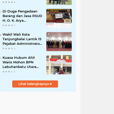
Program Nasional
Ketahanan Pangan Di
Kota Kerang
Di Duga Pengadaan
Tanjungbalai
Barang dan Jasa RSUD
H. O. K. Arya
Zulkarnaen Belum
Tayang di SiRUP dan
SPSE, Tapi Sudah
Wakil Wali Kota
Dikerjakan: Indikasi
Tanjungbalai Lantik 15
Maladministrasi dan
Pejabat Administrator
Potensi Pelanggaran
dan Pengawas Serta 2
Hukum
Kepala Puskesmas
Pemko Tanjungbalai
Kuasa Hukum Ahli
Waris Mohon BPN
Labuhanbatu Utara
Hentikan Sementara
Proses Sertifikat
Tanah Objek Sengketa
Lihat Selengkapnya
di Aek Kanopan