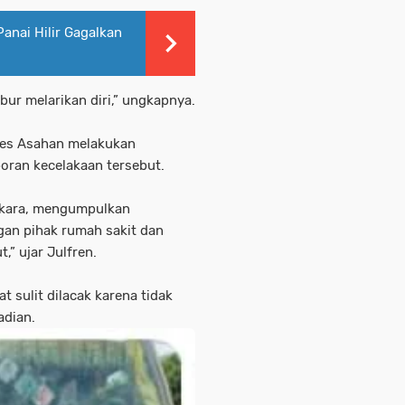
Panai Hilir Gagalkan
abur melarikan diri,” ungkapnya.
res Asahan melakukan
poran kecelakaan tersebut.
rkara, mengumpulkan
gan pihak rumah sakit dan
,” ujar Julfren.
 sulit dilacak karena tidak
adian.