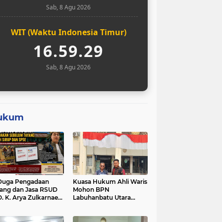
Sab, 8 Agu 2026
WIT (Waktu Indonesia Timur)
16.59.30
Sab, 8 Agu 2026
ukum
Duga Pengadaan
Kuasa Hukum Ahli Waris
ang dan Jasa RSUD
Mohon BPN
O. K. Arya Zulkarnaen
Labuhanbatu Utara
um Tayang di SiRUP
Hentikan Sementara
 SPSE, Tapi Sudah
Proses Sertifikat Tanah
erjakan: Indikasi
Objek Sengketa di Aek