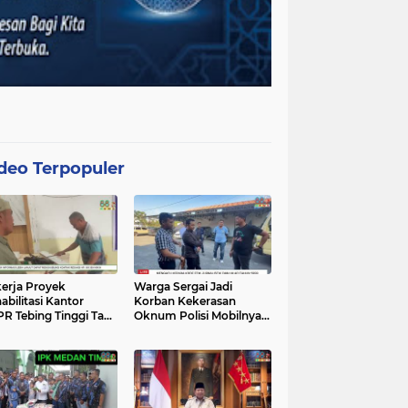
deo Terpopuler
erja Proyek
Warga Sergai Jadi
abilitasi Kantor
Korban Kekerasan
R Tebing Tinggi Tak
Oknum Polisi Mobilnya
akan APD, Alat
Hancur Dibacok
at