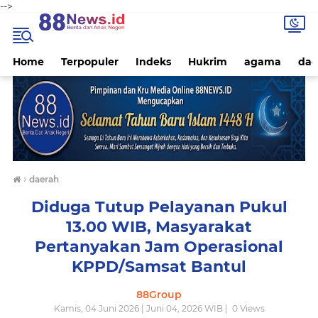
-->
Home
Terpopuler
Indeks
Hukrim
agama
dae
›
daerah
Diduga Tutup Pelayanan Pukul
13.00 WIB, Masyarakat
Pertanyakan Jam Operasional
KPPD/Samsat Bantul
88Group
Kamis, 04 Juni 2026 | Juni 04, 2026 WIB |
0
Views