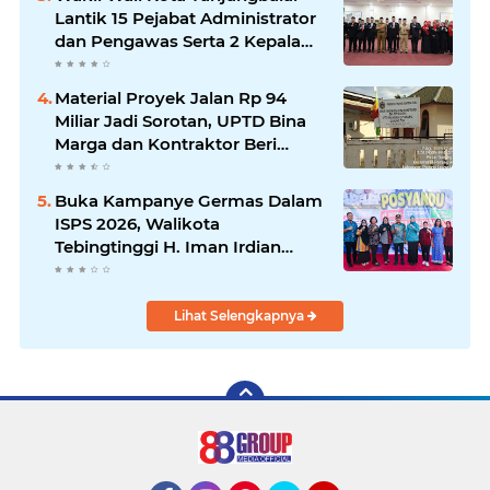
Maladministrasi dan Potensi
Lantik 15 Pejabat Administrator
Pelanggaran Hukum
dan Pengawas Serta 2 Kepala
Puskesmas Pemko
Tanjungbalai
Material Proyek Jalan Rp 94
Miliar Jadi Sorotan, UPTD Bina
Marga dan Kontraktor Beri
Keterangan Berbeda
Buka Kampanye Germas Dalam
ISPS 2026, Walikota
Tebingtinggi H. Iman Irdian
Saragih, SE Apresiasi Penurunan
Stunting
Lihat Selengkapnya