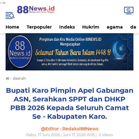
-->
Home
Terpopuler
Indeks
Hukrim
agama
dae
›
daerah
Bupati Karo Pimpin Apel Gabungan
ASN, Serahkan SPPT dan DHKP
PBB 2026 Kepada Seluruh Camat
Se - Kabupaten Karo.
@Editor : Redaksi88News
Rabu, 17 Juni 2026 | Juni 17, 2026 WIB |
0
Views