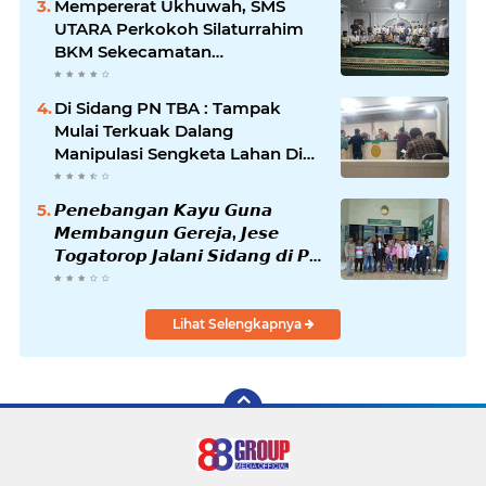
Mempererat Ukhuwah, SMS
UTARA Perkokoh Silaturrahim
BKM Sekecamatan
Padangsidimpuan Utara di
Masjid Al-Ikhlas Kayuombun
Di Sidang PN TBA : Tampak
Mulai Terkuak Dalang
Manipulasi Sengketa Lahan Di
Asahan Mati
𝙋𝙚𝙣𝙚𝙗𝙖𝙣𝙜𝙖𝙣 𝙆𝙖𝙮𝙪 𝙂𝙪𝙣𝙖
𝙈𝙚𝙢𝙗𝙖𝙣𝙜𝙪𝙣 𝙂𝙚𝙧𝙚𝙟𝙖, 𝙅𝙚𝙨𝙚
𝙏𝙤𝙜𝙖𝙩𝙤𝙧𝙤𝙥 𝙅𝙖𝙡𝙖𝙣𝙞 𝙎𝙞𝙙𝙖𝙣𝙜 𝙙𝙞 𝙋𝙉
𝙆𝙖𝙗𝙖𝙣𝙟𝙖𝙝𝙚
Lihat Selengkapnya