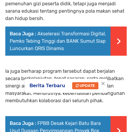
pemenuhan gizi peserta didik, tetapi juga menjadi
sarana edukasi tentang pentingnya pola makan sehat
dan hidup bersih.⁣
Baca Juga :
Akselerasi Transformasi Digital,
Pemko Tebing Tinggi dan BANK Sumut Siap
Luncurkan QRIS Dinamis
Ia juga berharap program tersebut dapat berjalan
secara berkelanjutan, tepat sasaran, serta melibatkan
×
Berita Terbaru
sinergi antara pemerintah, yayasan, sekolah, dan
UPDATE
masyarakat. Menurutnya, keberhasilan pembangunan
membutuhkan kolaborasi dari seluruh pihak.⁣
Baca Juga :
FPBB Desak Kejari Batu Bara
Usut Dugaan Penyimpangan Proyek Box