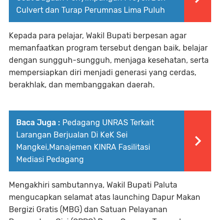
Culvert dan Turap Perumnas Lima Puluh
Kepada para pelajar, Wakil Bupati berpesan agar
memanfaatkan program tersebut dengan baik, belajar
dengan sungguh-sungguh, menjaga kesehatan, serta
mempersiapkan diri menjadi generasi yang cerdas,
berakhlak, dan membanggakan daerah.⁣
Baca Juga :
Pedagang UNRAS Terkait
Larangan Berjualan Di KeK Sei
Mangkei,Manajemen KINRA Fasilitasi
Mediasi Pedagang
Mengakhiri sambutannya, Wakil Bupati Paluta
mengucapkan selamat atas launching Dapur Makan
Bergizi Gratis (MBG) dan Satuan Pelayanan