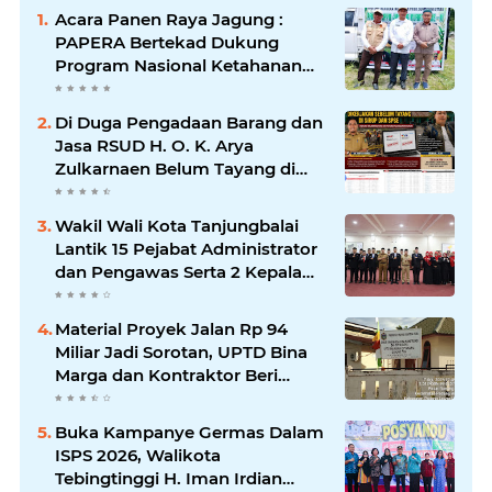
Acara Panen Raya Jagung :
PAPERA Bertekad Dukung
Program Nasional Ketahanan
Pangan Di Kota Kerang
Tanjungbalai
Di Duga Pengadaan Barang dan
Jasa RSUD H. O. K. Arya
Zulkarnaen Belum Tayang di
SiRUP dan SPSE, Tapi Sudah
Dikerjakan: Indikasi
Wakil Wali Kota Tanjungbalai
Maladministrasi dan Potensi
Lantik 15 Pejabat Administrator
Pelanggaran Hukum
dan Pengawas Serta 2 Kepala
Puskesmas Pemko
Tanjungbalai
Material Proyek Jalan Rp 94
Miliar Jadi Sorotan, UPTD Bina
Marga dan Kontraktor Beri
Keterangan Berbeda
Buka Kampanye Germas Dalam
ISPS 2026, Walikota
Tebingtinggi H. Iman Irdian