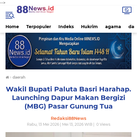
-->
Home
Terpopuler
Indeks
Hukrim
agama
dae
›
daerah
Wakil Bupati Paluta Basri Harahap.
Launching Dapur Makan Bergizi
(MBG) Pasar Gunung Tua
Redaksi88News
Rabu, 13 Mei 2026 | Mei 13, 2026 WIB |
0
Views