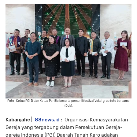
Foto : Ketua PGI D dan Ketua Panitia beserta personil festival Vokal grup foto bersama
(Dok).
Kabanjahe |
88news.id
:
Organisasi Kemasyarakatan
Gereja yang tergabung dalam Persekutuan Gereja-
gereja Indonesia (PGI) Daerah Tanah Karo adakan