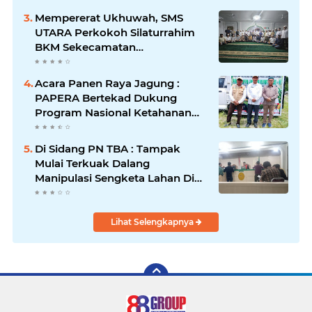
Mempererat Ukhuwah, SMS
UTARA Perkokoh Silaturrahim
BKM Sekecamatan
Padangsidimpuan Utara di
Masjid Al-Ikhlas Kayuombun
Acara Panen Raya Jagung :
PAPERA Bertekad Dukung
Program Nasional Ketahanan
Pangan Di Kota Kerang
Tanjungbalai
Di Sidang PN TBA : Tampak
Mulai Terkuak Dalang
Manipulasi Sengketa Lahan Di
Asahan Mati
Lihat Selengkapnya