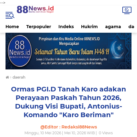
-->
Home
Terpopuler
Indeks
Hukrim
agama
dae
›
daerah
Ormas PGI.D Tanah Karo adakan
Perayaan Paskah Tahun 2026,
Dukung Visi Bupati, Antonius-
Komando "Karo Beriman"
@Editor : Redaksi88News
Minggu, 10 Mei 2026 | Mei 10, 2026 WIB |
0
Views