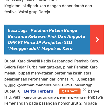
Kegiatan ini dipadukan dengan donor darah dan
festival Vokal grup Gereja
Baca Juga :
𝙋𝙪𝙡𝙪𝙝𝙖𝙣 𝙋𝙚𝙩𝙖𝙣𝙞 𝘽𝙪𝙣𝙜𝙖
𝘽𝙚𝙧𝙨𝙖𝙢𝙖 𝙍𝙚𝙡𝙖𝙬𝙖𝙣 𝙋𝙞𝙣𝙠 𝘿𝙖𝙣 𝘼𝙣𝙜𝙜𝙤𝙩𝙖
𝘿𝙋𝙍 𝙍𝙄 𝙃𝙞𝙣𝙘𝙖 𝙄𝙋 𝙋𝙖𝙣𝙟𝙖𝙞𝙩𝙖𝙣 𝙓𝙄𝙄𝙄
“𝙈𝙚𝙣𝙜𝙜𝙚𝙧𝙪𝙙𝙪𝙠” 𝙈𝙖𝙥𝙤𝙡𝙧𝙚𝙨 𝙆𝙖𝙧𝙤
Bupati Karo diwakili Kadis Kesbangpol Pemkab Karo,
Gelora Fajar Purba mengatakan, pihak Pemkab Karo
melalui bupati menyatakan berterima kasih atas
pelaksanaan kerohanian dari ormas PGI D, sebagai
wujud komitmen mendukung visi-misi pasangan
×
Bupati Karo "Antonius-Komando" di masa kampanye
Berita Terbaru
UPDATE
lalu, yakni Karo Unggul, Karo Beriman, yang membawa
kemenangan pada pasangan nomor urut 2 ini pada