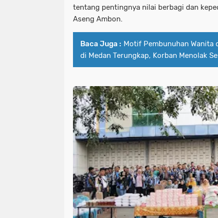
tentang pentingnya nilai berbagi dan kepe
Aseng Ambon.
Baca Juga :
Motif Pembunuhan Wanita 
di Medan Terungkap, Korban Menolak S