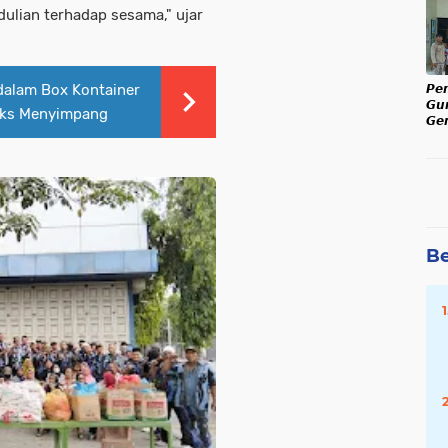
dulian terhadap sesama," ujar
Ka
dalam Box Kontainer
𝙋𝙚
𝙂𝙪
eks Menyimpang
𝙂𝙚𝙧
𝙅𝙖𝙡
𝙆𝙖
Be