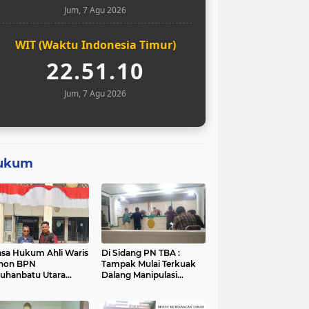
Jum, 7 Agu 2026
WIT (Waktu Indonesia Timur)
22.51.11
Jum, 7 Agu 2026
ukum
sa Hukum Ahli Waris
Di Sidang PN TBA :
hon BPN
Tampak Mulai Terkuak
uhanbatu Utara
Dalang Manipulasi
tikan Sementara
Sengketa Lahan Di
ses Sertifikat Tanah
Asahan Mati
ek Sengketa di Aek