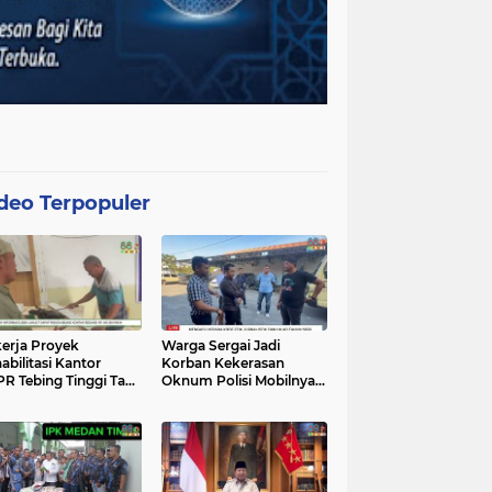
deo Terpopuler
erja Proyek
Warga Sergai Jadi
abilitasi Kantor
Korban Kekerasan
R Tebing Tinggi Tak
Oknum Polisi Mobilnya
akan APD, Alat
Hancur Dibacok
at