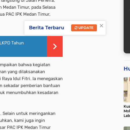
erlangsung di Jalan Perwira,
n Medan Timur, pada Selasa
tua PAC IPK Medan Timur,
×
Berita Terbaru
UPDATE
 LKPD Tahun
mpaikan bahwa kegiatan
H
nan yang dilaksanakan
Raya Idul Fitri. Ia menegaskan
an sekadar pemberian bantuan
ntuk menumbuhkan kesadaran
Kua
Mo
n. Selain untuk meringankan
Lab
hkan, kami juga ingin
Hen
Pro
sar PAC IPK Medan Timur
Obj