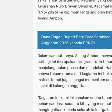
serta lanjut usia (lansia). Kegiatan yang b
Kelurahan Pulo Brayan Bengkel, Kecamata
(17/3/2026) ini dipimpin langsung oleh Ke
Aseng Ambon.
Baca Juga :
Bupati Batu Bara Serahkan
Anggaran 2025 kepada BPK RI
Dalam sambutannya, Aseng Ambon menya
berbagi ini merupakan program rutin tahu
menjelang bulan puasa dan mendekati Hari 
bahwa tujuan utama dari kegiatan ini buk
materi, tetapi juga sebagai momentum u
sosial di kalangan anggota.
"Kegiatan ini kami laksanakan setiap tahu
beban saudara-saudara kita yang membutu
mengingatkan kepada seluruh keluarga be