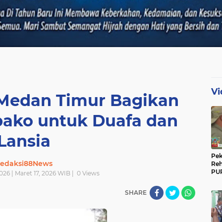
Vi
 Medan Timur Bagikan
bako untuk Duafa dan
Lansia
Pek
edaksi88News
Reh
PUP
2026 | Maret 17, 2026 WIB |
0
Views
Gun
Ber
SHARE