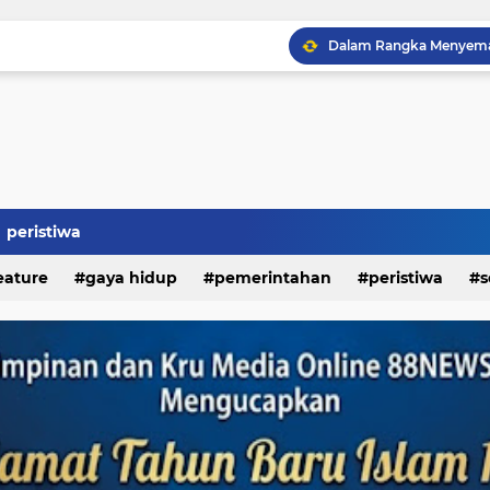
Kapolda Sumut Resmikan
peristiwa
eature
gaya hidup
pemerintahan
peristiwa
s