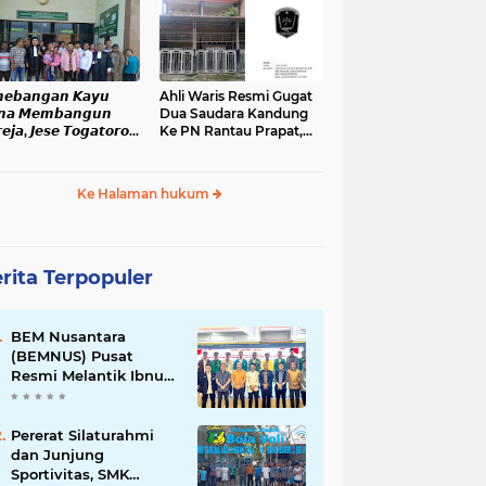
nopan
𝙚𝙗𝙖𝙣𝙜𝙖𝙣 𝙆𝙖𝙮𝙪
Ahli Waris Resmi Gugat
𝙣𝙖 𝙈𝙚𝙢𝙗𝙖𝙣𝙜𝙪𝙣
Dua Saudara Kandung
𝙚𝙟𝙖, 𝙅𝙚𝙨𝙚 𝙏𝙤𝙜𝙖𝙩𝙤𝙧𝙤𝙥
Ke PN Rantau Prapat,
𝙖𝙣𝙞 𝙎𝙞𝙙𝙖𝙣𝙜 𝙙𝙞 𝙋𝙉
Sertifikat Tanah Warisan
𝙖𝙣𝙟𝙖𝙝𝙚
Ditahan Lebih Dari Dua
Bulan
Ke Halaman hukum
rita Terpopuler
BEM Nusantara
(BEMNUS) Pusat
Resmi Melantik Ibnu
Al Kautsar Harahap
Koordinator Bidang
(Korbid) BEMNUS
Pererat Silaturahmi
Periode 2024/2025
dan Junjung
Sportivitas, SMK