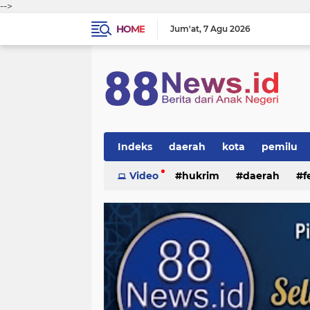
-->
HOME
Jum'at
7 Agu 2026
Indeks
daerah
kota
pemilu
Video
hukrim
daerah
f