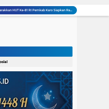
Dalam Rangka Menyemarakkan HUT Ke-81 RI Pemkab Karo Siapkan Rangkaian Kegiatan
Bupati Karo Serahkan Surat Pernyataan Resmi Penyerahan Aset RSUD Kabanjahe
 Polres Paluta
Pemerintah Kecamatan Langowan Barat Gandeng Instansi Terkait Sosialisasi Penggunaan Dana Desa 2026
Lahirkan Generasi Bebas Stunting, Walikota Tebingtinggi H. Iman Irdian Saragih, SE Dorong Optimalisasi SP3 Catin
Kapolrestabes Medan: 1.187 Kasus Narkoba Terungkap dalam 300 Hari, 29 Kg Sabu dan 9 Kg Ganja Dimusnahkan
Ditsiber Polda Sumut Ungkap Jaringan Online Scam Internasional, WN Pakistan dan India Ikut Diamankan
Buka Kampanye Germas Dalam ISPS 2026, Walikota Tebingtinggi H. Iman Irdian Saragih, SE Apresiasi Penurunan Stunting
Di Duga Pengadaan Barang dan Jasa RSUD H. O. K. Arya Zulkarnaen Belum Tayang di SiRUP dan SPSE, Tapi Sudah Dikerjakan: Indikasi Maladministrasi dan Potensi Pelanggaran Hukum
osial
Pemkab Karo Gelar Gerak Jalan Tingkat SD dan SMP, Meriahkan HUT RI Ke-81