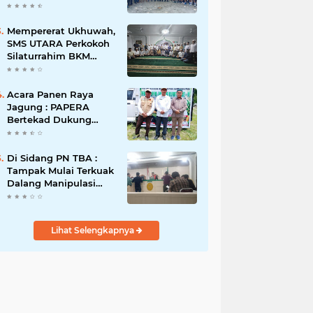
Taruna Abdi
Nusantara Gelar Laga
Persahabatan Bola Voli
Mempererat Ukhuwah,
Putra
SMS UTARA Perkokoh
Silaturrahim BKM
Sekecamatan
Padangsidimpuan
Utara di Masjid Al-
Acara Panen Raya
Ikhlas Kayuombun
Jagung : PAPERA
Bertekad Dukung
Program Nasional
Ketahanan Pangan Di
Kota Kerang
Di Sidang PN TBA :
Tanjungbalai
Tampak Mulai Terkuak
Dalang Manipulasi
Sengketa Lahan Di
Asahan Mati
Lihat Selengkapnya