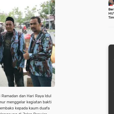
Ber
HUT
Tim
unt
 Ramadan dan Hari Raya Idul
mur menggelar kegiatan bakti
t sembako kepada kaum duafa