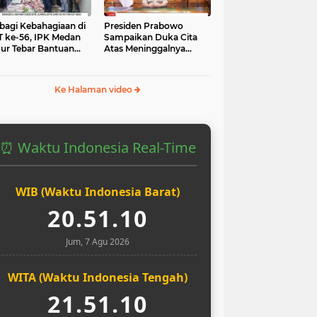
bagi Kebahagiaan di
Presiden Prabowo
 ke-56, IPK Medan
Sampaikan Duka Cita
ur Tebar Bantuan
Atas Meninggalnya
uk Yatim dan Masjid
Pengemudi Ojol Affan
Kurniawan yang Tewas
Ke Halaman video
⏰ Waktu Indonesia Real-Time
WIB (Waktu Indonesia Barat)
20.51.11
Jum, 7 Agu 2026
WITA (Waktu Indonesia Tengah)
21.51.11