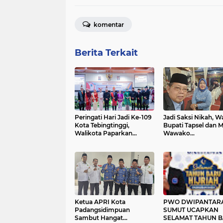
komentar
Berita Terkait
Peringati Hari Jadi Ke-109
Jadi Saksi Nikah, Wa
Kota Tebingtinggi,
Bupati Tapsel dan 
Walikota Paparkan
Wawako
Capaian Strategis Dalam
Padangsidimpuan
Paripurna DPRD Hingga
Apresiasi Pelayanan
Penyerahan Bantuan
Prima KUA
Pertanian dan Hadiah
Padangsidimpuan U
Lomba O2SN
Ketua APRI Kota
PWO DWIPANTAR
Padangsidimpuan
SUMUT UCAPKAN
Sambut Hangat
SELAMAT TAHUN 