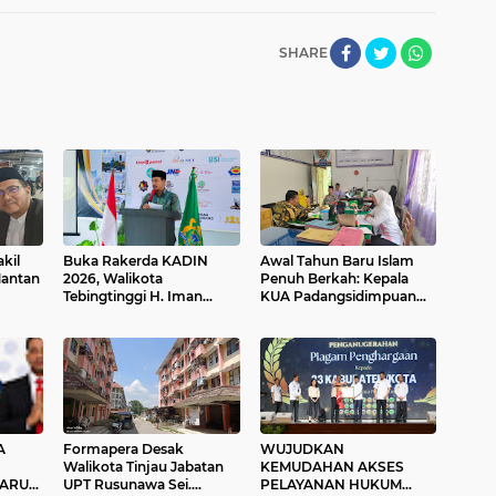
SHARE
kil
Buka Rakerda KADIN
Awal Tahun Baru Islam
Mantan
2026, Walikota
Penuh Berkah: Kepala
Tebingtinggi H. Iman
KUA Padangsidimpuan
Irdian Saragih, SE
Utara Bahagia, Kantornya
Tekankan Kolaborasi Atasi
Jadi Kunjungan Pertama
Tantangan Ekonomi
Kakan Kemenag
tara
Daerah
Padangsidimpuan
A
Formapera Desak
WUJUDKAN
Walikota Tinjau Jabatan
KEMUDAHAN AKSES
BARU
UPT Rusunawa Sei.
PELAYANAN HUKUM