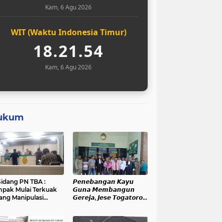
Kam, 6 Agu 2026
WIT (Waktu Indonesia Timur)
18.21.55
Kam, 6 Agu 2026
ukum
Sidang PN TBA :
𝙋𝙚𝙣𝙚𝙗𝙖𝙣𝙜𝙖𝙣 𝙆𝙖𝙮𝙪
pak Mulai Terkuak
𝙂𝙪𝙣𝙖 𝙈𝙚𝙢𝙗𝙖𝙣𝙜𝙪𝙣
ang Manipulasi
𝙂𝙚𝙧𝙚𝙟𝙖, 𝙅𝙚𝙨𝙚 𝙏𝙤𝙜𝙖𝙩𝙤𝙧𝙤𝙥
gketa Lahan Di
𝙅𝙖𝙡𝙖𝙣𝙞 𝙎𝙞𝙙𝙖𝙣𝙜 𝙙𝙞 𝙋𝙉
han Mati
𝙆𝙖𝙗𝙖𝙣𝙟𝙖𝙝𝙚