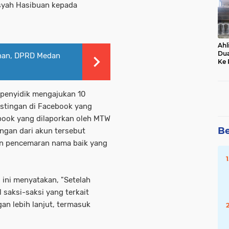
nsyah Hasibuan kepada
Ahl
Dua
unan, DPRD Medan
Ke 
Ser
Dit
Bul
, penyidik mengajukan 10
stingan di Facebook yang
book yang dilaporkan oleh MTW
Be
ingan dari akun tersebut
n pencemaran nama baik yang
ini menyatakan, "Setelah
saksi-saksi yang terkait
an lebih lanjut, termasuk