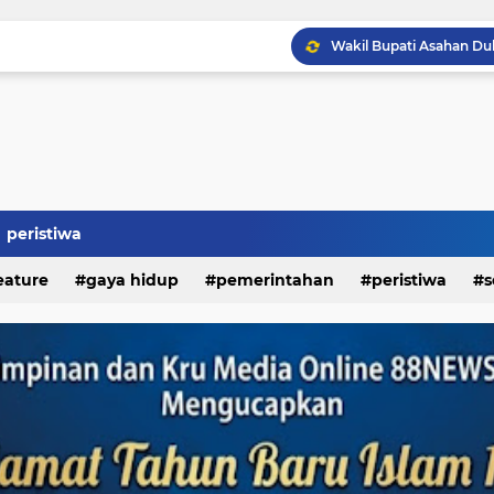
peristiwa
eature
gaya hidup
pemerintahan
peristiwa
s