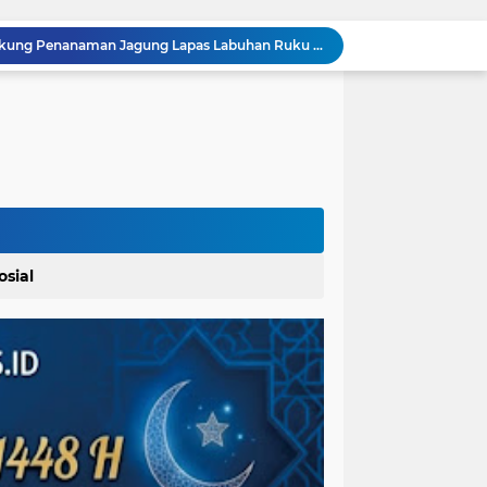
Wakil Bupati Asahan Dukung Penanaman Jagung Lapas Labuhan Ruku Asahan Di Asahan
Dosen Universitas Darma Agung Medan Dr. Gema Rahmadani, ST.,SH.,MH. Raih Gelar Doktor Hukum Islam dengan Predikat Pujian
KUA Padangsidimpuan Utara Gelar Rakor: Siapkan Pembinaan BKM, Pelatihan Imam, dan Percepatan Sertifikasi Wakaf
Wakil Wali Kota Tanjungbalai Lantik 15 Pejabat Administrator dan Pengawas Serta 2 Kepala Puskesmas Pemko Tanjungbalai
Kuasa Hukum Ahli Waris Mohon BPN Labuhanbatu Utara Hentikan Sementara Proses Sertifikat Tanah Objek Sengketa di Aek Kanopan
Kantor Hukum Samudera Nusantara Bawa Dugaan Eksploitasi Anak oleh Owner RStore Indonesia ke Polda Sumut
Pererat Silaturahmi dan Junjung Sportivitas, SMK Taruna Abdi Nusantara Gelar Laga Persahabatan Bola Voli Putra
Mempererat Ukhuwah, SMS UTARA Perkokoh Silaturrahim BKM Sekecamatan Padangsidimpuan Utara di Masjid Al-Ikhlas Kayuombun
Di Sidang PN TBA : Tampak Mulai Terkuak Dalang Manipulasi Sengketa Lahan Di Asahan Mati
osial
Acara Panen Raya Jagung : PAPERA Bertekad Dukung Program Nasional Ketahanan Pangan Di Kota Kerang Tanjungbalai