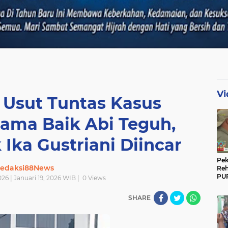
Vi
 Usut Tuntas Kasus
ama Baik Abi Teguh,
Ika Gustriani Diincar
Pek
edaksi88News
Reh
PUP
026 | Januari 19, 2026 WIB |
0
Views
Gun
Ber
SHARE