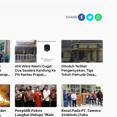
SHARE

Ahli Waris Resmi Gugat
Dituduh Terlibat

Dua Saudara Kandung Ke
Pengeroyokan, Tiga
𝙤𝙧𝙤𝙥
PN Rantau Prapat,
Tokoh Pemuda Desa
𝙉
Sertifikat Tanah Warisan
Bagan Kuala Penuhi
Ditahan Lebih Dari Dua
Panggilan Penyidik Polres
Bulan
Serdang Bedagai
 dan
𝙋𝙚𝙣𝙮𝙞𝙙𝙞𝙠 𝙋𝙤𝙡𝙧𝙚𝙨
𝙆𝙚𝙨𝙖𝙡 𝙋𝙖𝙙𝙖 𝙋𝙏. 𝙏𝙖𝙢𝙤𝙧𝙖
,
𝙇𝙖𝙣𝙜𝙠𝙖𝙩 𝘿𝙞𝙙𝙪𝙜𝙖 “𝙈𝙖𝙞𝙣
𝙎𝙩𝙚𝙠𝙞𝙣𝙙𝙤 (𝙏𝙤𝙗𝙖