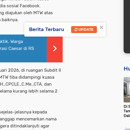
ia sosial Facebook.
ang diajukan oleh MTW atas
 baiknya.
×
Berita Terbaru
UPDATE
ktik, Warga
asi Caesar di RS
H
ari 2026, di ruangan Subdit II
 MTW tiba didampingi kuasa
H.,CPCLE.,C.Me.,CTA, dan
elama kurang lebih selama 2
Di 
Tam
ejelas-jelasnya kepada
Dal
mi anggap mencemarkan nama
Sen
Asa
gera ditindaklanjuti agar