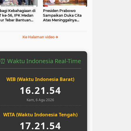
bagi Kebahagiaan di
Presiden Prabowo
 ke-56, IPK Medan
Sampaikan Duka Cita
ur Tebar Bantuan
Atas Meninggalnya
uk Yatim dan Masjid
Pengemudi Ojol Affan
Kurniawan yang Tewas
Ke Halaman video
⏰ Waktu Indonesia Real-Time
WIB (Waktu Indonesia Barat)
16.21.55
Kam, 6 Agu 2026
WITA (Waktu Indonesia Tengah)
17.21.55