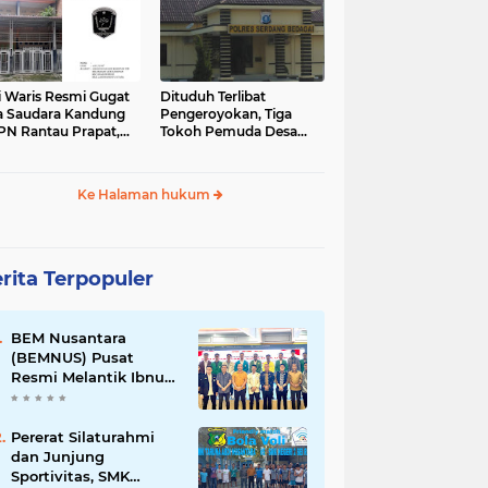
i Waris Resmi Gugat
Dituduh Terlibat
 Saudara Kandung
Pengeroyokan, Tiga
PN Rantau Prapat,
Tokoh Pemuda Desa
tifikat Tanah Warisan
Bagan Kuala Penuhi
ahan Lebih Dari Dua
Panggilan Penyidik
an
Polres Serdang Bedagai
Ke Halaman hukum
rita Terpopuler
BEM Nusantara
(BEMNUS) Pusat
Resmi Melantik Ibnu
Al Kautsar Harahap
Koordinator Bidang
(Korbid) BEMNUS
Pererat Silaturahmi
Periode 2024/2025
dan Junjung
Sportivitas, SMK