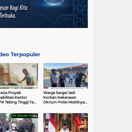
deo Terpopuler
erja Proyek
Warga Sergai Jadi
abilitasi Kantor
Korban Kekerasan
R Tebing Tinggi Tak
Oknum Polisi Mobilnya
akan APD, Alat
Hancur Dibacok
at