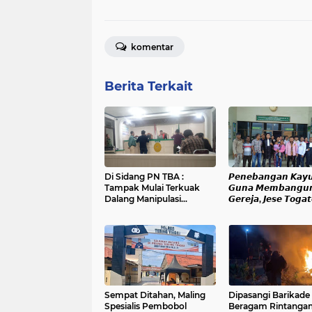
komentar
Berita Terkait
Di Sidang PN TBA :
𝙋𝙚𝙣𝙚𝙗𝙖𝙣𝙜𝙖𝙣 𝙆𝙖𝙮
Tampak Mulai Terkuak
𝙂𝙪𝙣𝙖 𝙈𝙚𝙢𝙗𝙖𝙣𝙜𝙪
Dalang Manipulasi
𝙂𝙚𝙧𝙚𝙟𝙖, 𝙅𝙚𝙨𝙚 𝙏𝙤𝙜𝙖
Sengketa Lahan Di
𝙅𝙖𝙡𝙖𝙣𝙞 𝙎𝙞𝙙𝙖𝙣𝙜 𝙙𝙞 𝙋
Asahan Mati
𝙆𝙖𝙗𝙖𝙣𝙟𝙖𝙝𝙚
Sempat Ditahan, Maling
Dipasangi Barikade
Spesialis Pembobol
Beragam Rintangan