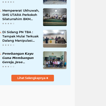
Taruna Abdi
Nusantara Gelar Laga
Persahabatan Bola Voli
Mempererat Ukhuwah,
Putra
SMS UTARA Perkokoh
Silaturrahim BKM
Sekecamatan
Padangsidimpuan
Utara di Masjid Al-
Di Sidang PN TBA :
Ikhlas Kayuombun
Tampak Mulai Terkuak
Dalang Manipulasi
Sengketa Lahan Di
Asahan Mati
𝙋𝙚𝙣𝙚𝙗𝙖𝙣𝙜𝙖𝙣 𝙆𝙖𝙮𝙪
𝙂𝙪𝙣𝙖 𝙈𝙚𝙢𝙗𝙖𝙣𝙜𝙪𝙣
𝙂𝙚𝙧𝙚𝙟𝙖, 𝙅𝙚𝙨𝙚
𝙏𝙤𝙜𝙖𝙩𝙤𝙧𝙤𝙥 𝙅𝙖𝙡𝙖𝙣𝙞
𝙎𝙞𝙙𝙖𝙣𝙜 𝙙𝙞 𝙋𝙉
𝙆𝙖𝙗𝙖𝙣𝙟𝙖𝙝𝙚
Lihat Selengkapnya