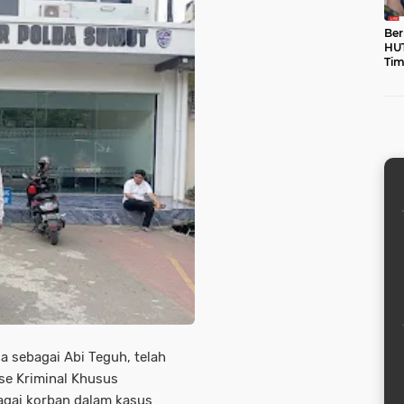
Ber
HUT
Tim
unt
a sebagai Abi Teguh, telah
rse Kriminal Khusus
agai korban dalam kasus