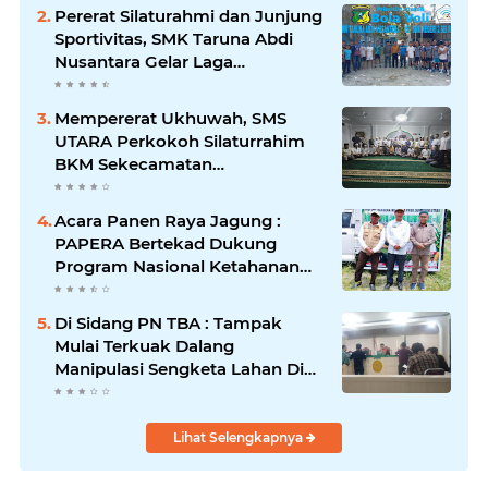
2024/2025
Pererat Silaturahmi dan Junjung
Sportivitas, SMK Taruna Abdi
Nusantara Gelar Laga
Persahabatan Bola Voli Putra
Mempererat Ukhuwah, SMS
UTARA Perkokoh Silaturrahim
BKM Sekecamatan
Padangsidimpuan Utara di
Masjid Al-Ikhlas Kayuombun
Acara Panen Raya Jagung :
PAPERA Bertekad Dukung
Program Nasional Ketahanan
Pangan Di Kota Kerang
Tanjungbalai
Di Sidang PN TBA : Tampak
Mulai Terkuak Dalang
Manipulasi Sengketa Lahan Di
Asahan Mati
Lihat Selengkapnya