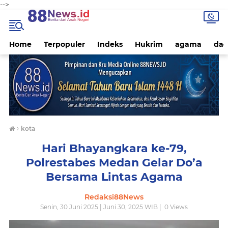
-->
Home
Terpopuler
Indeks
Hukrim
agama
dae
›
kota
Hari Bhayangkara ke-79,
Polrestabes Medan Gelar Do’a
Bersama Lintas Agama
Redaksi88News
Senin, 30 Juni 2025 | Juni 30, 2025 WIB |
0
Views