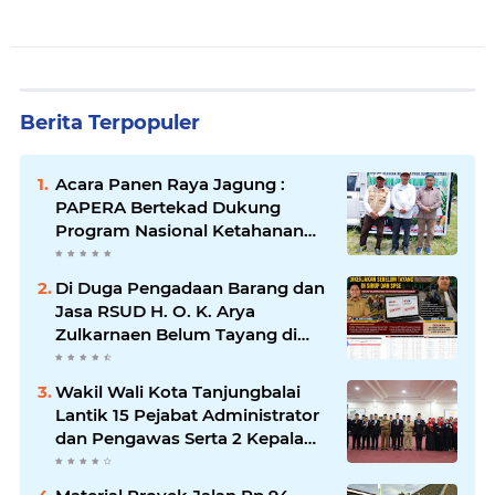
Berita Terpopuler
Acara Panen Raya Jagung :
PAPERA Bertekad Dukung
Program Nasional Ketahanan
Pangan Di Kota Kerang
Tanjungbalai
Di Duga Pengadaan Barang dan
Jasa RSUD H. O. K. Arya
Zulkarnaen Belum Tayang di
SiRUP dan SPSE, Tapi Sudah
Dikerjakan: Indikasi
Wakil Wali Kota Tanjungbalai
Maladministrasi dan Potensi
Lantik 15 Pejabat Administrator
Pelanggaran Hukum
dan Pengawas Serta 2 Kepala
Puskesmas Pemko
Tanjungbalai