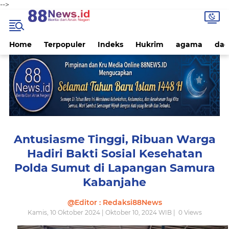
-->
Home
Terpopuler
Indeks
Hukrim
agama
dae
Antusiasme Tinggi, Ribuan Warga
Hadiri Bakti Sosial Kesehatan
Polda Sumut di Lapangan Samura
Kabanjahe
@Editor : Redaksi88News
Kamis, 10 Oktober 2024 | Oktober 10, 2024 WIB |
0
Views