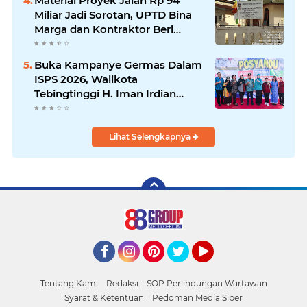
Material Proyek Jalan Rp 94
Miliar Jadi Sorotan, UPTD Bina
Marga dan Kontraktor Beri
Keterangan Berbeda
Buka Kampanye Germas Dalam
ISPS 2026, Walikota
Tebingtinggi H. Iman Irdian
Saragih, SE Apresiasi Penurunan
Stunting
Lihat Selengkapnya
Facebook
Instagram
Pinterest
Twitter
YouTube
Tentang Kami
Redaksi
SOP Perlindungan Wartawan
Syarat & Ketentuan
Pedoman Media Siber